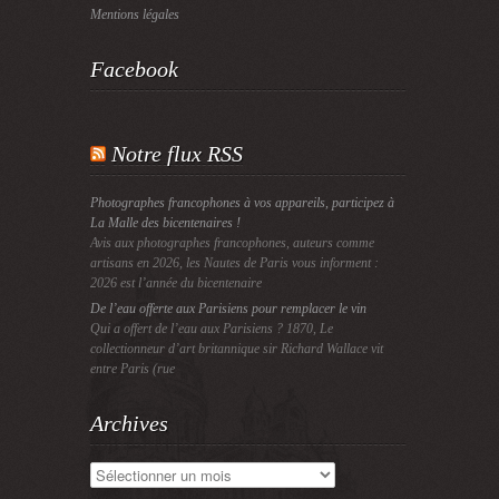
Mentions légales
Facebook
Notre flux RSS
Photographes francophones à vos appareils, participez à
La Malle des bicentenaires !
Avis aux photographes francophones, auteurs comme
artisans en 2026, les Nautes de Paris vous informent :
2026 est l’année du bicentenaire
De l’eau offerte aux Parisiens pour remplacer le vin
Qui a offert de l’eau aux Parisiens ? 1870, Le
collectionneur d’art britannique sir Richard Wallace vit
entre Paris (rue
Archives
Archives