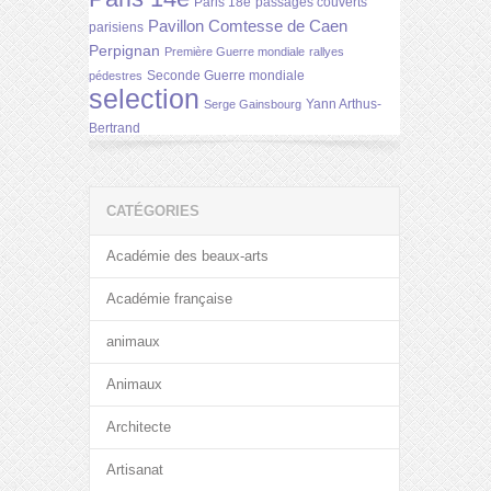
Paris 18e
passages couverts
Pavillon Comtesse de Caen
parisiens
Perpignan
Première Guerre mondiale
rallyes
Seconde Guerre mondiale
pédestres
selection
Yann Arthus-
Serge Gainsbourg
Bertrand
CATÉGORIES
Académie des beaux-arts
Académie française
animaux
Animaux
Architecte
Artisanat