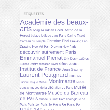
ÉTIQUETTES
Académie des beaux-
arts
Astrid de la
Adrien Goetz
Acagl14
Forest
balade ludique dans Paris
Carine Tissot
Christine Phal
Drawing Lab
Carreau du Temple
Drawing Now Art Fair
Drawing Now Paris
découvrir autrement Paris
Emmanuel Pierrat
Erik Desmazières
Gérard Jouhet
Eugène Delâtre
fondation Taylor
Institut de France
Jean Gaumy
Laurent Petitgirard
Louis XIV
Montmartre
Lucien Clergue
Michou
Musée
Musée
musée de la Libération de Paris
d'Orsay
Musée du Barreau
de Montmartre
de Paris
Musée Guimet
Parc zoologique de
Paris 6e
Paris 9e
Paris
Paris 1er
Paris 3e
Paris 14e