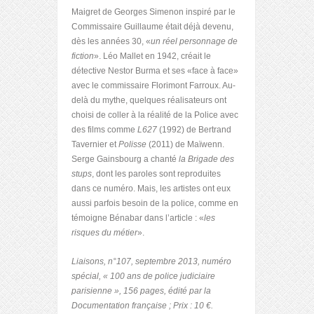
Maigret de Georges Simenon inspiré par le
Commissaire Guillaume était déjà devenu,
dès les années 30, «
un réel personnage de
fiction
». Léo Mallet en 1942, créait le
détective Nestor Burma et ses «face à face»
avec le commissaire Florimont Farroux. Au-
delà du mythe, quelques réalisateurs ont
choisi de coller à la réalité de la Police avec
des films comme
L627
(1992) de Bertrand
Tavernier et
Polisse
(2011) de Maïwenn.
Serge Gainsbourg a chanté
la Brigade des
stups
, dont les paroles sont reproduites
dans ce numéro. Mais, les artistes ont eux
aussi parfois besoin de la police, comme en
témoigne Bénabar dans l’article : «
les
risques du métier
».
Liaisons, n°107, septembre 2013, numéro
spécial, « 100 ans de police judiciaire
parisienne », 156 pages, édité par la
Documentation française ; Prix : 10 €.