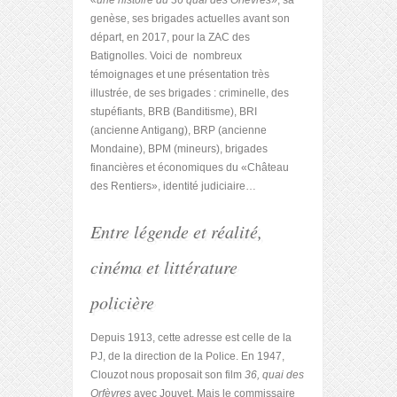
«
une histoire du 36 quai des Orfèvres
», sa
genèse, ses brigades actuelles avant son
départ, en 2017, pour la ZAC des
Batignolles. Voici de nombreux
témoignages et une présentation très
illustrée, de ses brigades : criminelle, des
stupéfiants, BRB (Banditisme), BRI
(ancienne Antigang), BRP (ancienne
Mondaine), BPM (mineurs), brigades
financières et économiques du «Château
des Rentiers», identité judiciaire…
Entre légende et réalité,
cinéma et littérature
policière
Depuis 1913, cette adresse est celle de la
PJ, de la direction de la Police. En 1947,
Clouzot nous proposait son film
36, quai des
Orfèvres
avec Jouvet. Mais le commissaire