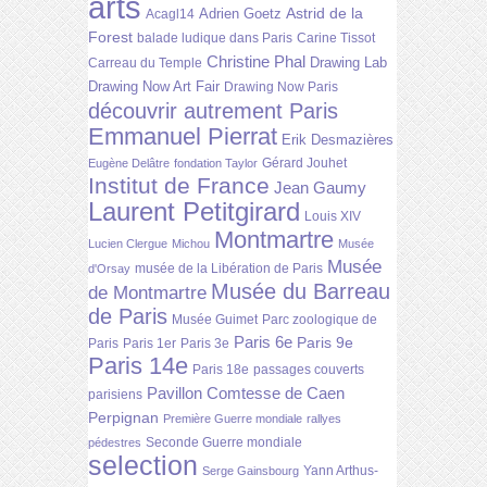
arts
Astrid de la
Adrien Goetz
Acagl14
Forest
balade ludique dans Paris
Carine Tissot
Christine Phal
Drawing Lab
Carreau du Temple
Drawing Now Art Fair
Drawing Now Paris
découvrir autrement Paris
Emmanuel Pierrat
Erik Desmazières
Gérard Jouhet
Eugène Delâtre
fondation Taylor
Institut de France
Jean Gaumy
Laurent Petitgirard
Louis XIV
Montmartre
Lucien Clergue
Michou
Musée
Musée
musée de la Libération de Paris
d'Orsay
Musée du Barreau
de Montmartre
de Paris
Musée Guimet
Parc zoologique de
Paris 6e
Paris 9e
Paris
Paris 1er
Paris 3e
Paris 14e
Paris 18e
passages couverts
Pavillon Comtesse de Caen
parisiens
Perpignan
Première Guerre mondiale
rallyes
Seconde Guerre mondiale
pédestres
selection
Yann Arthus-
Serge Gainsbourg