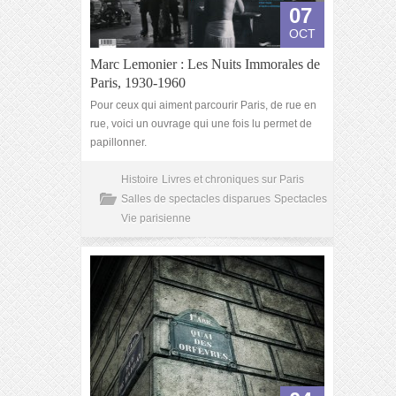
07
OCT
Marc Lemonier : Les Nuits Immorales de
Paris, 1930-1960
Pour ceux qui aiment parcourir Paris, de rue en
rue, voici un ouvrage qui une fois lu permet de
papillonner.
Histoire
Livres et chroniques sur Paris
Salles de spectacles disparues
Spectacles
Vie parisienne