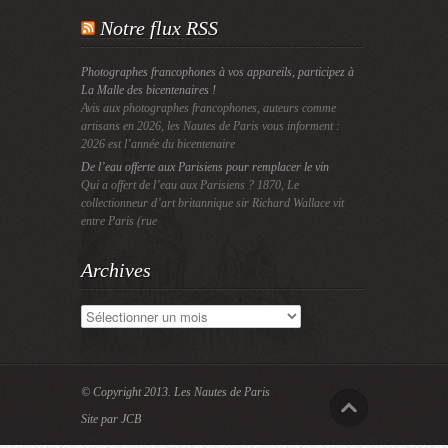
Notre flux RSS
Photographes francophones à vos appareils, participez à
La Malle des bicentenaires !
Avis aux photographes francophones, auteurs comme
artisans en 2026, les Nautes de Paris vous informent :
2026 est l’année du bicentenaire
De l’eau offerte aux Parisiens pour remplacer le vin
Qui a offert de l’eau aux Parisiens ? 1870, Le
collectionneur d’art britannique sir Richard Wallace vit
entre Paris (rue
Archives
Archives
© Copyright 2013.
Les Nautes de Paris
Site par JCB