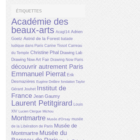
ÉTIQUETTES
Académie des
beaux-arts
Adrien
Acagl14
Astrid de la Forest
Goetz
balade
ludique dans Paris
Carine Tissot
Carreau
Christine Phal
Drawing Lab
du Temple
Drawing Now Art Fair
Drawing Now Paris
découvrir autrement Paris
Emmanuel Pierrat
Erik
Desmazières
Eugène Delâtre
fondation Taylor
Institut de
Gérard Jouhet
France
Jean Gaumy
Laurent Petitgirard
Louis
XIV
Lucien Clergue
Michou
Montmartre
musée
Musée d'Orsay
Musée de
de la Libération de Paris
Musée du
Montmartre