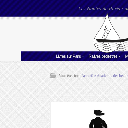
Les Nautes de Paris : u
Livres sur Paris
Rallyes pédestres
M
Vous êtes ici:
Accueil
»
Académie des beaux