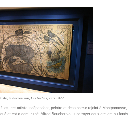
rtiste, la décoration,
Les biches
, vers 1922
illes, cet artiste indépendant, peintre et dessinateur rejoint à Montparnasse,
croqué et est à demi ruiné. Alfred Boucher va lui octroyer deux ateliers au fonds