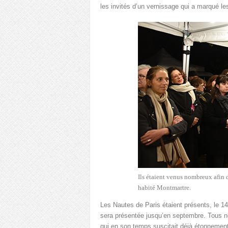
les invités d’un vernissage qui a marqué les
Ils étaient venus nombreux afin d
habité Montmartre.
Les Nautes de Paris étaient présents, le 1
sera présentée jusqu’en septembre. Tous no
qui en son temps suscitait déjà étonnement