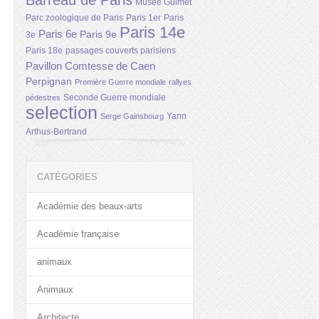
Barreau de Paris
Musée Guimet
Parc zoologique de Paris
Paris 1er
Paris
Paris 14e
Paris 6e
Paris 9e
3e
Paris 18e
passages couverts parisiens
Pavillon Comtesse de Caen
Perpignan
Première Guerre mondiale
rallyes
Seconde Guerre mondiale
pédestres
selection
Yann
Serge Gainsbourg
Arthus-Bertrand
CATÉGORIES
Académie des beaux-arts
Académie française
animaux
Animaux
Architecte