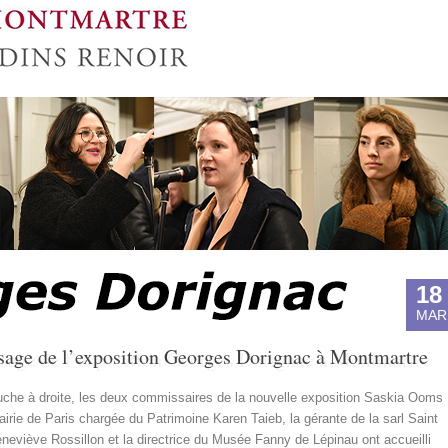
18
MAR
issage de l’exposition Georges Dorignac à Montmartre
che à droite, les deux commissaires de la nouvelle exposition Saskia Ooms
airie de Paris chargée du Patrimoine Karen Taieb, la gérante de la sarl Saint
neviève Rossillon et la directrice du Musée Fanny de Lépinau ont accueilli