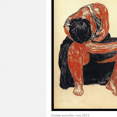
Femme penchée
, vers 1913