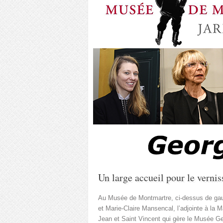
Un large accueil pour le vern
Au Musée de Montmartre, ci-dessus de gau
et Marie-Claire Mansencal, l’adjointe à la M
Jean et Saint Vincent qui gère le Musée Ge