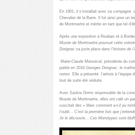
En 1901, il s’installait avec sa compagne 
Chevalier de la Barre. Il fut ainsi pour un t
de Montmartre et mérite en tant que tel d’êt
Après une exposition à Roubaix et à Bord
Musée de Montmartre poursuit cette volonté
Dorignac sa juste place dans l’histoire de l
Marie-Claude Mansecal, présidente du com
publié en 2016
Georges Dorignac, le maître
noires
. Elle a présenté l’artiste à l’équipe
tout de suite été séduite.
Avec Saskia Ooms responsable de la cons
Musée de Montmartre, elles ont calé un pa
suscitait des «
Mais comment a-t-il pu tomb
l’oubli… C’est la première fois que j’entend
Je le découvre… Ces Monotypes sont bluf