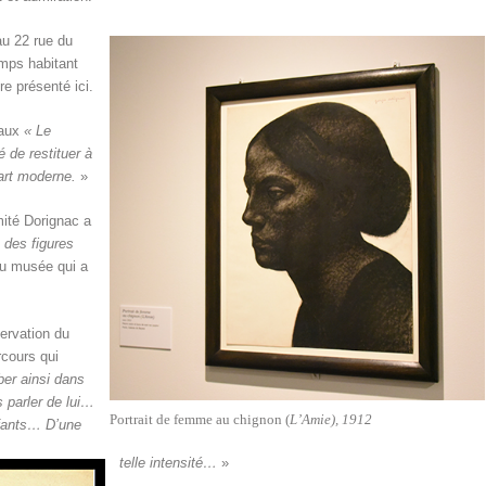
au 22 rue du
emps habitant
re présenté ici.
eaux
« Le
 de restituer à
’art moderne.
»
ité Dorignac a
 des figures
 du musée qui a
ervation du
rcours qui
er ainsi dans
s parler de lui…
Portrait de femme au chignon (
L’Amie), 1912
fants… D’une
telle intensité…
»