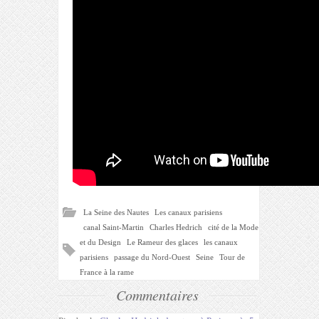
La Seine des Nautes
Les canaux parisiens
canal Saint-Martin
Charles Hedrich
cité de la Mode
et du Design
Le Rameur des glaces
les canaux
parisiens
passage du Nord-Ouest
Seine
Tour de
France à la rame
Commentaires