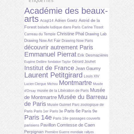
ÉTIQUETTES
Académie des beaux-
arts
Astrid de la
Adrien Goetz
Acagl14
Forest
balade ludique dans Paris
Carine Tissot
Christine Phal
Drawing Lab
Carreau du Temple
Drawing Now Art Fair
Drawing Now Paris
découvrir autrement Paris
Emmanuel Pierrat
Erik Desmazières
Gérard Jouhet
Eugène Delâtre
fondation Taylor
Institut de France
Jean Gaumy
Laurent Petitgirard
Louis XIV
Montmartre
Lucien Clergue
Michou
Musée
Musée
musée de la Libération de Paris
d'Orsay
Musée du Barreau
de Montmartre
de Paris
Musée Guimet
Parc zoologique de
Paris 6e
Paris 9e
Paris
Paris 1er
Paris 3e
Paris 14e
Paris 18e
passages couverts
Pavillon Comtesse de Caen
parisiens
Perpignan
Première Guerre mondiale
rallyes