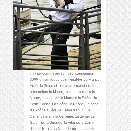
Il va parcourir avec son petit compagnon
3000 km sur les voies navigables de France.
Après la Seine et les canaux parisiens, il
empruntera la Marne, le canal latéral à la
Marne, le canal de la Marne à la Saône, la
Petite Saône, La Saône, le Rhône, Le canal
du Rhône à Sète, le Canal du Midi, Le
Canal Latéral à la Garonne, La Baïse, La
Garonne, la Gironde, la Vilaine, le Canal
d’Ille et Rance, la Sée, l’Orne, le canal de