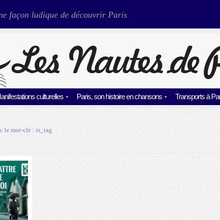
ne façon ludique de découvrir Paris
anifestations culturelles
Paris, son histoire en chansons
Transports à Par
c le mot-clé :
is_tag