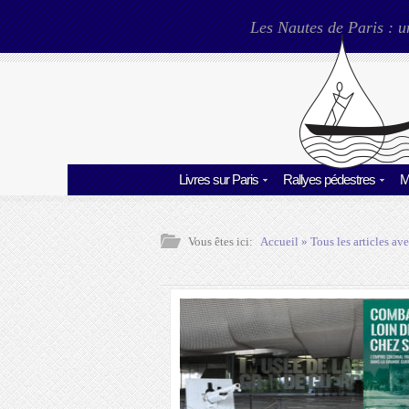
Les Nautes de Paris : u
Livres sur Paris
Rallyes pédestres
M
Vous êtes ici:
Accueil
» Tous les articles ave