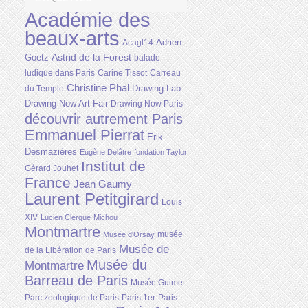
Académie des
beaux-arts
Adrien
Acagl14
Astrid de la Forest
Goetz
balade
ludique dans Paris
Carine Tissot
Carreau
Christine Phal
Drawing Lab
du Temple
Drawing Now Art Fair
Drawing Now Paris
découvrir autrement Paris
Emmanuel Pierrat
Erik
Desmazières
Eugène Delâtre
fondation Taylor
Institut de
Gérard Jouhet
France
Jean Gaumy
Laurent Petitgirard
Louis
XIV
Lucien Clergue
Michou
Montmartre
musée
Musée d'Orsay
Musée de
de la Libération de Paris
Musée du
Montmartre
Barreau de Paris
Musée Guimet
Parc zoologique de Paris
Paris 1er
Paris