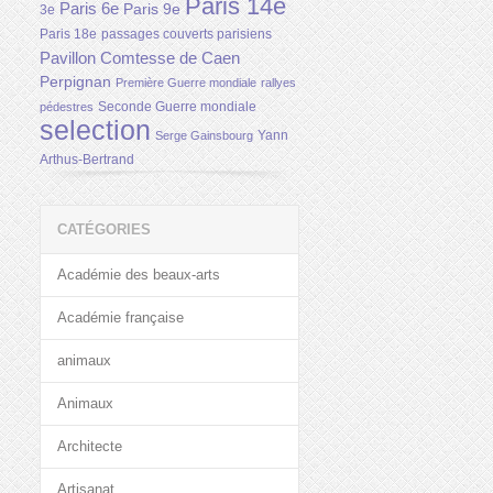
Paris 14e
Paris 6e
Paris 9e
3e
Paris 18e
passages couverts parisiens
Pavillon Comtesse de Caen
Perpignan
Première Guerre mondiale
rallyes
Seconde Guerre mondiale
pédestres
selection
Yann
Serge Gainsbourg
Arthus-Bertrand
CATÉGORIES
Académie des beaux-arts
Académie française
animaux
Animaux
Architecte
Artisanat