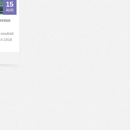
15
AVR
 venus
 voudrait
914-1918