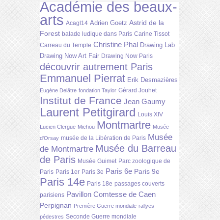
Académie des beaux-
arts
Astrid de la
Adrien Goetz
Acagl14
Forest
balade ludique dans Paris
Carine Tissot
Christine Phal
Drawing Lab
Carreau du Temple
Drawing Now Art Fair
Drawing Now Paris
découvrir autrement Paris
Emmanuel Pierrat
Erik Desmazières
Gérard Jouhet
Eugène Delâtre
fondation Taylor
Institut de France
Jean Gaumy
Laurent Petitgirard
Louis XIV
Montmartre
Lucien Clergue
Michou
Musée
Musée
musée de la Libération de Paris
d'Orsay
Musée du Barreau
de Montmartre
de Paris
Musée Guimet
Parc zoologique de
Paris 6e
Paris 9e
Paris
Paris 1er
Paris 3e
Paris 14e
Paris 18e
passages couverts
Pavillon Comtesse de Caen
parisiens
Perpignan
Première Guerre mondiale
rallyes
Seconde Guerre mondiale
pédestres