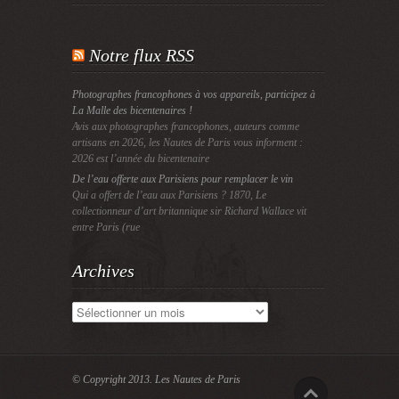
Notre flux RSS
Photographes francophones à vos appareils, participez à
La Malle des bicentenaires !
Avis aux photographes francophones, auteurs comme
artisans en 2026, les Nautes de Paris vous informent :
2026 est l’année du bicentenaire
De l’eau offerte aux Parisiens pour remplacer le vin
Qui a offert de l’eau aux Parisiens ? 1870, Le
collectionneur d’art britannique sir Richard Wallace vit
entre Paris (rue
Archives
Archives
© Copyright 2013.
Les Nautes de Paris