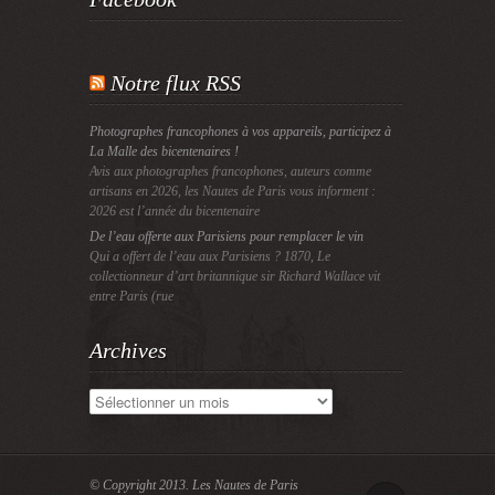
Notre flux RSS
Photographes francophones à vos appareils, participez à
La Malle des bicentenaires !
Avis aux photographes francophones, auteurs comme
artisans en 2026, les Nautes de Paris vous informent :
2026 est l’année du bicentenaire
De l’eau offerte aux Parisiens pour remplacer le vin
Qui a offert de l’eau aux Parisiens ? 1870, Le
collectionneur d’art britannique sir Richard Wallace vit
entre Paris (rue
Archives
Archives
© Copyright 2013.
Les Nautes de Paris