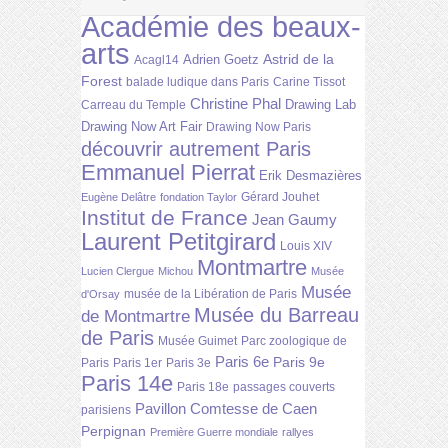
Académie des beaux-
arts
Astrid de la
Adrien Goetz
Acagl14
Forest
balade ludique dans Paris
Carine Tissot
Christine Phal
Drawing Lab
Carreau du Temple
Drawing Now Art Fair
Drawing Now Paris
découvrir autrement Paris
Emmanuel Pierrat
Erik Desmazières
Gérard Jouhet
Eugène Delâtre
fondation Taylor
Institut de France
Jean Gaumy
Laurent Petitgirard
Louis XIV
Montmartre
Lucien Clergue
Michou
Musée
Musée
musée de la Libération de Paris
d'Orsay
Musée du Barreau
de Montmartre
de Paris
Musée Guimet
Parc zoologique de
Paris 6e
Paris 9e
Paris
Paris 1er
Paris 3e
Paris 14e
Paris 18e
passages couverts
Pavillon Comtesse de Caen
parisiens
Perpignan
Première Guerre mondiale
rallyes