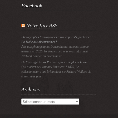
Facebook
Notre flux RSS
Photographes francophones à vos appareils, participez à
La Malle des bicentenaires !
Avis aux photographes francophones, auteurs comme
artisans en 2026, les Nautes de Paris vous informent :
2026 est l’année du bicentenaire
De l’eau offerte aux Parisiens pour remplacer le vin
Qui a offert de l’eau aux Parisiens ? 1870, Le
collectionneur d’art britannique sir Richard Wallace vit
entre Paris (rue
Archives
Archives