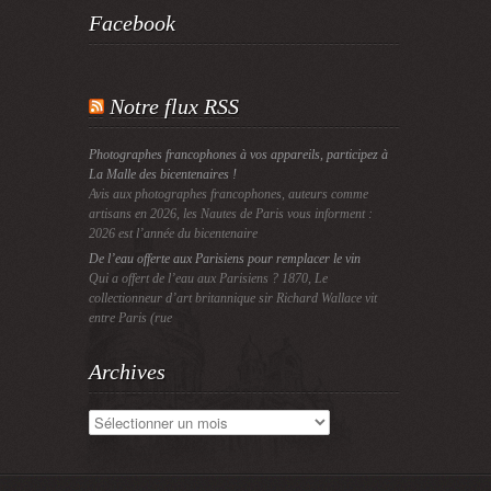
Facebook
Notre flux RSS
Photographes francophones à vos appareils, participez à
La Malle des bicentenaires !
Avis aux photographes francophones, auteurs comme
artisans en 2026, les Nautes de Paris vous informent :
2026 est l’année du bicentenaire
De l’eau offerte aux Parisiens pour remplacer le vin
Qui a offert de l’eau aux Parisiens ? 1870, Le
collectionneur d’art britannique sir Richard Wallace vit
entre Paris (rue
Archives
Archives