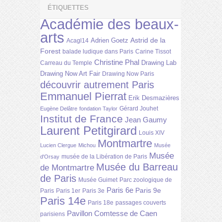
ÉTIQUETTES
Académie des beaux-
arts
Astrid de la
Adrien Goetz
Acagl14
Forest
balade ludique dans Paris
Carine Tissot
Christine Phal
Drawing Lab
Carreau du Temple
Drawing Now Art Fair
Drawing Now Paris
découvrir autrement Paris
Emmanuel Pierrat
Erik Desmazières
Gérard Jouhet
Eugène Delâtre
fondation Taylor
Institut de France
Jean Gaumy
Laurent Petitgirard
Louis XIV
Montmartre
Lucien Clergue
Michou
Musée
Musée
musée de la Libération de Paris
d'Orsay
Musée du Barreau
de Montmartre
de Paris
Musée Guimet
Parc zoologique de
Paris 6e
Paris 9e
Paris
Paris 1er
Paris 3e
Paris 14e
Paris 18e
passages couverts
Pavillon Comtesse de Caen
parisiens