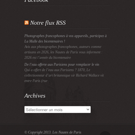
Notre flux RSS
Photographes francophones à vos appareils, participez à
La Malle des bicentenaires !
Avis aux photographes francophones, auteurs comme
artisans en 2026, les Nautes de Paris vous informent :
2026 est l’année du bicentenaire
De l’eau offerte aux Parisiens pour remplacer le vin
Qui a offert de l’eau aux Parisiens ? 1870, Le
collectionneur d’art britannique sir Richard Wallace vit
entre Paris (rue
Archives
Archives
© Copyright 2013.
Les Nautes de Paris