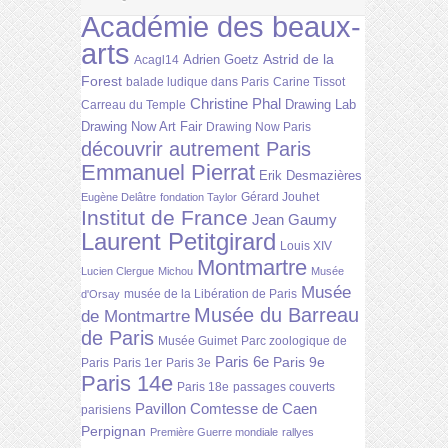
Académie des beaux-
arts
Astrid de la
Adrien Goetz
Acagl14
Forest
balade ludique dans Paris
Carine Tissot
Christine Phal
Drawing Lab
Carreau du Temple
Drawing Now Art Fair
Drawing Now Paris
découvrir autrement Paris
Emmanuel Pierrat
Erik Desmazières
Gérard Jouhet
Eugène Delâtre
fondation Taylor
Institut de France
Jean Gaumy
Laurent Petitgirard
Louis XIV
Montmartre
Lucien Clergue
Michou
Musée
Musée
musée de la Libération de Paris
d'Orsay
Musée du Barreau
de Montmartre
de Paris
Musée Guimet
Parc zoologique de
Paris 6e
Paris 9e
Paris
Paris 1er
Paris 3e
Paris 14e
Paris 18e
passages couverts
Pavillon Comtesse de Caen
parisiens
Perpignan
Première Guerre mondiale
rallyes