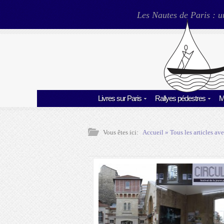
Les Nautes de Paris : u
Livres sur Paris
Rallyes pédestres
M
Vous êtes ici:
Accueil
» Tous les articles ave