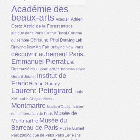
Académie des
beaux-arts
Adrien
Acagl14
Astrid de la Forest
Goetz
balade
ludique dans Paris
Carine Tissot
Carreau
Christine Phal
Drawing Lab
du Temple
Drawing Now Art Fair
Drawing Now Paris
découvrir autrement Paris
Emmanuel Pierrat
Erik
Desmazières
Eugène Delâtre
fondation Taylor
Institut de
Gérard Jouhet
France
Jean Gaumy
Laurent Petitgirard
Louis
XIV
Lucien Clergue
Michou
Montmartre
musée
Musée d'Orsay
Musée de
de la Libération de Paris
Musée du
Montmartre
Barreau de Paris
Musée Guimet
Parc zoologique de Paris
Paris 1er
Paris