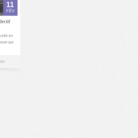
11
FÉV
lectif
 créé en
leuve qui
ris