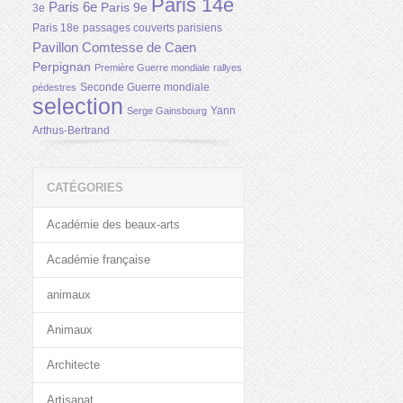
Paris 14e
Paris 6e
Paris 9e
3e
Paris 18e
passages couverts parisiens
Pavillon Comtesse de Caen
Perpignan
Première Guerre mondiale
rallyes
Seconde Guerre mondiale
pédestres
selection
Yann
Serge Gainsbourg
Arthus-Bertrand
CATÉGORIES
Académie des beaux-arts
Académie française
animaux
Animaux
Architecte
Artisanat