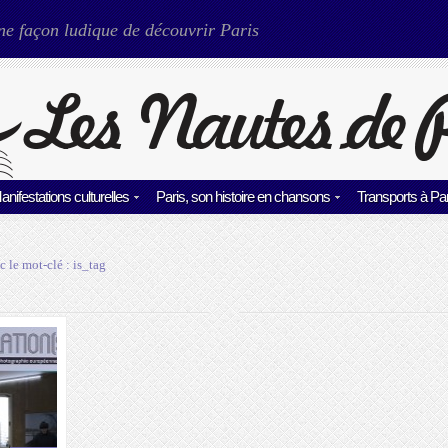
ne façon ludique de découvrir Paris
anifestations culturelles
Paris, son histoire en chansons
Transports à Par
c le mot-clé :
is_tag