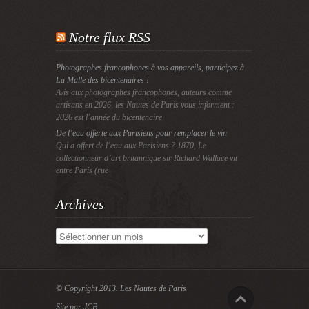
Notre flux RSS
Photographes francophones à vos appareils, participez à
La Malle des bicentenaires !
Avis aux photographes francophones, auteurs comme
artisans en 2026, les Nautes de Paris vous informent :
2026 est l’année du bicentenaire
De l’eau offerte aux Parisiens pour remplacer le vin
Qui a offert de l’eau aux Parisiens ? 1870, Le
collectionneur d’art britannique sir Richard Wallace vit
entre Paris (rue
Archives
Archives
© Copyright 2013.
Les Nautes de Paris
Site par JCB