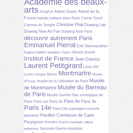
Académie des beaux-
arts
Astrid de la
Adrien Goetz
Acagl14
Forest
balade ludique dans Paris
Carine Tissot
Christine Phal
Drawing Lab
Carreau du Temple
Drawing Now Art Fair
Drawing Now Paris
découvrir autrement Paris
Emmanuel Pierrat
Erik Desmazières
Gérard Jouhet
Eugène Delâtre
fondation Taylor
Institut de France
Jean Gaumy
Laurent Petitgirard
Louis XIV
Montmartre
Lucien Clergue
Michou
Musée
Musée
musée de la Libération de Paris
d'Orsay
Musée du Barreau
de Montmartre
de Paris
Musée Guimet
Parc zoologique de
Paris 6e
Paris 9e
Paris
Paris 1er
Paris 3e
Paris 14e
Paris 18e
passages couverts
Pavillon Comtesse de Caen
parisiens
Perpignan
Première Guerre mondiale
rallyes
Seconde Guerre mondiale
pédestres