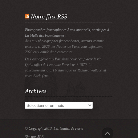
Notre flux RSS
Photographes francophones à vos appareils, participez à
La Malle des bicentenaires !
Avis aux photographes francophones, auteurs comme
artisans en 2026, les Nautes de Paris vous informent :
2026 est l’année du bicentenaire
De l’eau offerte aux Parisiens pour remplacer le vin
Qui a offert de l’eau aux Parisiens ? 1870, Le
collectionneur d’art britannique sir Richard Wallace vit
entre Paris (rue
Archives
Archives
© Copyright 2013.
Les Nautes de Paris
Site par JCB