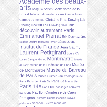
Académie des beaux-
arts
Astrid de la
Adrien Goetz
Acagl14
Forest
balade ludique dans Paris
Carine Tissot
Christine Phal
Drawing Lab
Carreau du Temple
Drawing Now Art Fair
Drawing Now Paris
découvrir autrement Paris
Emmanuel Pierrat
Erik Desmazières
Gérard Jouhet
Eugène Delâtre
fondation Taylor
Institut de France
Jean Gaumy
Laurent Petitgirard
Louis XIV
Montmartre
Lucien Clergue
Michou
Musée
Musée
musée de la Libération de Paris
d'Orsay
Musée du Barreau
de Montmartre
de Paris
Musée Guimet
Parc zoologique de
Paris 6e
Paris 9e
Paris
Paris 1er
Paris 3e
Paris 14e
Paris 18e
passages couverts
Pavillon Comtesse de Caen
parisiens
Perpignan
Première Guerre mondiale
rallyes
Seconde Guerre mondiale
pédestres