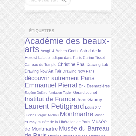
ÉTIQUETTES
Académie des beaux-
arts
Astrid de la
Adrien Goetz
Acagl14
Forest
balade ludique dans Paris
Carine Tissot
Christine Phal
Drawing Lab
Carreau du Temple
Drawing Now Art Fair
Drawing Now Paris
découvrir autrement Paris
Emmanuel Pierrat
Erik Desmazières
Gérard Jouhet
Eugène Delâtre
fondation Taylor
Institut de France
Jean Gaumy
Laurent Petitgirard
Louis XIV
Montmartre
Lucien Clergue
Michou
Musée
Musée
musée de la Libération de Paris
d'Orsay
Musée du Barreau
de Montmartre
de Paris