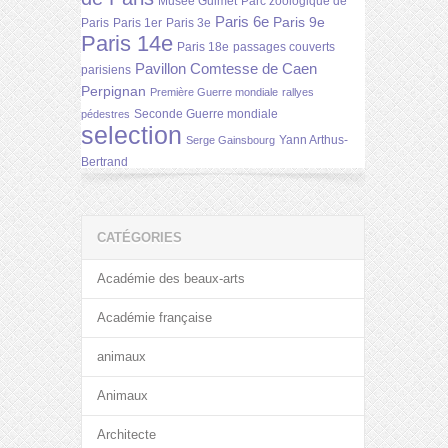
Musée Guimet
Parc zoologique de
Paris 6e
Paris 9e
Paris
Paris 1er
Paris 3e
Paris 14e
Paris 18e
passages couverts
Pavillon Comtesse de Caen
parisiens
Perpignan
Première Guerre mondiale
rallyes
Seconde Guerre mondiale
pédestres
selection
Yann Arthus-
Serge Gainsbourg
Bertrand
CATÉGORIES
Académie des beaux-arts
Académie française
animaux
Animaux
Architecte