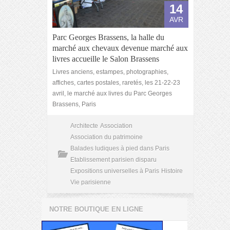
14
AVR
Parc Georges Brassens, la halle du
marché aux chevaux devenue marché aux
livres accueille le Salon Brassens
Livres anciens, estampes, photographies,
affiches, cartes postales, raretés, les 21-22-23
avril, le marché aux livres du Parc Georges
Brassens, Paris
Architecte
Association
Association du patrimoine
Balades ludiques à pied dans Paris
Etablissement parisien disparu
Expositions universelles à Paris
Histoire
Vie parisienne
NOTRE BOUTIQUE EN LIGNE