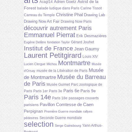
Astrid de la
Adrien Goetz
Acagl14
Forest
balade ludique dans Paris
Carine Tissot
Christine Phal
Drawing Lab
Carreau du Temple
Drawing Now Art Fair
Drawing Now Paris
découvrir autrement Paris
Emmanuel Pierrat
Erik Desmazières
Gérard Jouhet
Eugène Delâtre
fondation Taylor
Institut de France
Jean Gaumy
Laurent Petitgirard
Louis XIV
Montmartre
Lucien Clergue
Michou
Musée
Musée
musée de la Libération de Paris
d'Orsay
Musée du Barreau
de Montmartre
de Paris
Musée Guimet
Parc zoologique de
Paris 6e
Paris 9e
Paris
Paris 1er
Paris 3e
Paris 14e
Paris 18e
passages couverts
Pavillon Comtesse de Caen
parisiens
Perpignan
Première Guerre mondiale
rallyes
Seconde Guerre mondiale
pédestres
selection
Yann Arthus-
Serge Gainsbourg