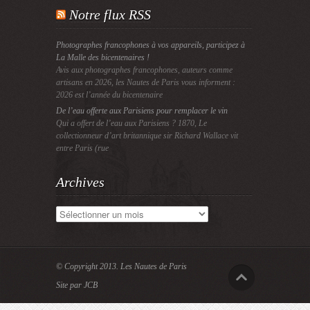
Notre flux RSS
Photographes francophones à vos appareils, participez à
La Malle des bicentenaires !
Avis aux photographes francophones, auteurs comme
artisans en 2026, les Nautes de Paris vous informent :
2026 est l’année du bicentenaire
De l’eau offerte aux Parisiens pour remplacer le vin
Qui a offert de l’eau aux Parisiens ? 1870, Le
collectionneur d’art britannique sir Richard Wallace vit
entre Paris (rue
Archives
Archives
© Copyright 2013.
Les Nautes de Paris
Site par JCB