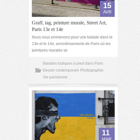
15
AVR
Graff, tag, peinture murale, Street Art,
Paris 13e et 14e
Nous vous emmenons pour une balade dans le
13e et le 14e, arrondissements de Paris où les
peintures murales se
Balades ludiques à pied dans Paris
Dessin contemporain
Photographie
Vie parisienne
11
MAR