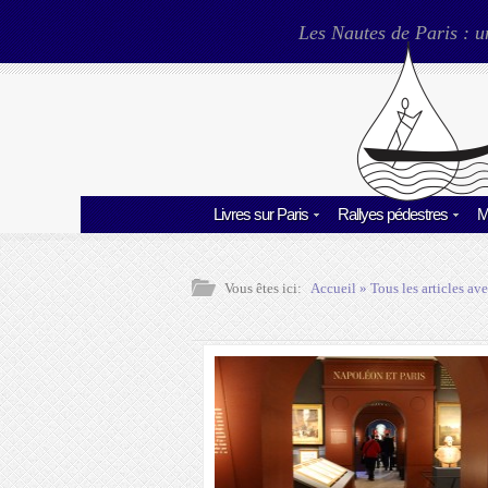
Les Nautes de Paris : u
Livres sur Paris
Rallyes pédestres
M
Vous êtes ici:
Accueil
» Tous les articles ave