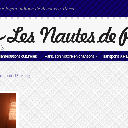
ne façon ludique de découvrir Paris
anifestations culturelles
Paris, son histoire en chansons
Transports à Par
c le mot-clé :
is_tag