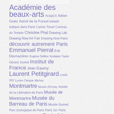
Académie des
beaux-arts
Adrien
Acagl14
Astrid de la Forest
Goetz
balade
ludique dans Paris
Carine Tissot
Carreau
Christine Phal
Drawing Lab
du Temple
Drawing Now Art Fair
Drawing Now Paris
découvrir autrement Paris
Emmanuel Pierrat
Erik
Desmazières
Eugène Delâtre
fondation Taylor
Institut de
Gérard Jouhet
France
Jean Gaumy
Laurent Petitgirard
Louis
XIV
Lucien Clergue
Michou
Montmartre
musée
Musée d'Orsay
Musée de
de la Libération de Paris
Musée du
Montmartre
Barreau de Paris
Musée Guimet
Parc zoologique de Paris
Paris 1er
Paris