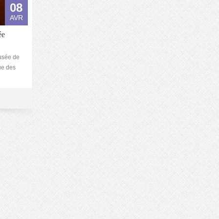
08
AVR
ée
usée de
ue des