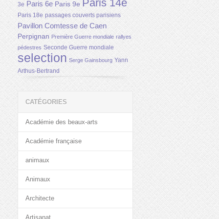
Paris 14e
Paris 6e
Paris 9e
3e
Paris 18e
passages couverts parisiens
Pavillon Comtesse de Caen
Perpignan
Première Guerre mondiale
rallyes
Seconde Guerre mondiale
pédestres
selection
Yann
Serge Gainsbourg
Arthus-Bertrand
CATÉGORIES
Académie des beaux-arts
Académie française
animaux
Animaux
Architecte
Artisanat