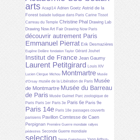
arts
Astrid de la
Adrien Goetz
Acagl14
Forest
balade ludique dans Paris
Carine Tissot
Christine Phal
Drawing Lab
Carreau du Temple
Drawing Now Art Fair
Drawing Now Paris
découvrir autrement Paris
Emmanuel Pierrat
Erik Desmazières
Gérard Jouhet
Eugène Delâtre
fondation Taylor
Institut de France
Jean Gaumy
Laurent Petitgirard
Louis XIV
Montmartre
Lucien Clergue
Michou
Musée
Musée
musée de la Libération de Paris
d'Orsay
Musée du Barreau
de Montmartre
de Paris
Musée Guimet
Parc zoologique de
Paris 6e
Paris 9e
Paris
Paris 1er
Paris 3e
Paris 14e
Paris 18e
passages couverts
Pavillon Comtesse de Caen
parisiens
Perpignan
Première Guerre mondiale
rallyes
Seconde Guerre mondiale
pédestres
selection
Yann Arthus-
Serge Gainsbourg