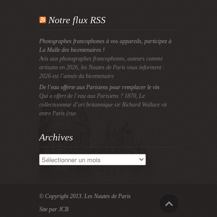
Notre flux RSS
Photographes francophones à vos appareils, participez à
La Malle des bicentenaires !
Avis aux photographes francophones, auteurs comme
artisans en 2026, les Nautes de Paris vous informent :
2026 est l’année du bicentenaire
De l’eau offerte aux Parisiens pour remplacer le vin
Qui a offert de l’eau aux Parisiens ? 1870, Le
collectionneur d’art britannique sir Richard Wallace vit
entre Paris (rue
Archives
Archives
© Copyright 2013.
Les Nautes de Paris
Site par JCB