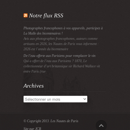
Notre flux RSS
Photographes francophones à vos appareils, participez à
La Malle des bicentenaires !
Avis aux photographes francophones, auteurs comme
artisans en 2026, les Nautes de Paris vous informent :
2026 est l’année du bicentenaire
De l’eau offerte aux Parisiens pour remplacer le vin
Qui a offert de l’eau aux Parisiens ? 1870, Le
collectionneur d’art britannique sir Richard Wallace vit
entre Paris (rue
Archives
Archives
© Copyright 2013.
Les Nautes de Paris
Site par JCB