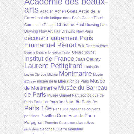
Académie des beaux-
arts
Astrid de la
Adrien Goetz
Acagl14
Forest
balade ludique dans Paris
Carine Tissot
Christine Phal
Drawing Lab
Carreau du Temple
Drawing Now Art Fair
Drawing Now Paris
découvrir autrement Paris
Emmanuel Pierrat
Erik Desmazières
Gérard Jouhet
Eugène Delâtre
fondation Taylor
Institut de France
Jean Gaumy
Laurent Petitgirard
Louis XIV
Montmartre
Lucien Clergue
Michou
Musée
Musée
musée de la Libération de Paris
d'Orsay
Musée du Barreau
de Montmartre
de Paris
Musée Guimet
Parc zoologique de
Paris 6e
Paris 9e
Paris
Paris 1er
Paris 3e
Paris 14e
Paris 18e
passages couverts
Pavillon Comtesse de Caen
parisiens
Perpignan
Première Guerre mondiale
rallyes
Seconde Guerre mondiale
pédestres