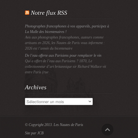
Notre flux RSS
Photographes francophones à vos appareils, participez à
La Malle des bicentenaires !
Avis aux photographes francophones, auteurs comme
artisans en 2026, les Nautes de Paris vous informent :
2026 est l’année du bicentenaire
De l’eau offerte aux Parisiens pour remplacer le vin
Qui a offert de l’eau aux Parisiens ? 1870, Le
collectionneur d’art britannique sir Richard Wallace vit
entre Paris (rue
Archives
Archives
© Copyright 2013.
Les Nautes de Paris
Site par JCB