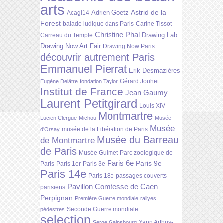
arts
Astrid de la
Adrien Goetz
Acagl14
Forest
balade ludique dans Paris
Carine Tissot
Christine Phal
Drawing Lab
Carreau du Temple
Drawing Now Art Fair
Drawing Now Paris
découvrir autrement Paris
Emmanuel Pierrat
Erik Desmazières
Gérard Jouhet
Eugène Delâtre
fondation Taylor
Institut de France
Jean Gaumy
Laurent Petitgirard
Louis XIV
Montmartre
Lucien Clergue
Michou
Musée
Musée
musée de la Libération de Paris
d'Orsay
Musée du Barreau
de Montmartre
de Paris
Musée Guimet
Parc zoologique de
Paris 6e
Paris 9e
Paris
Paris 1er
Paris 3e
Paris 14e
Paris 18e
passages couverts
Pavillon Comtesse de Caen
parisiens
Perpignan
Première Guerre mondiale
rallyes
Seconde Guerre mondiale
pédestres
selection
Yann Arthus-
Serge Gainsbourg