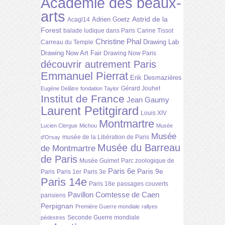
Académie des beaux-
arts
Astrid de la
Adrien Goetz
Acagl14
Forest
balade ludique dans Paris
Carine Tissot
Christine Phal
Drawing Lab
Carreau du Temple
Drawing Now Art Fair
Drawing Now Paris
découvrir autrement Paris
Emmanuel Pierrat
Erik Desmazières
Gérard Jouhet
Eugène Delâtre
fondation Taylor
Institut de France
Jean Gaumy
Laurent Petitgirard
Louis XIV
Montmartre
Lucien Clergue
Michou
Musée
Musée
musée de la Libération de Paris
d'Orsay
Musée du Barreau
de Montmartre
de Paris
Musée Guimet
Parc zoologique de
Paris 6e
Paris 9e
Paris
Paris 1er
Paris 3e
Paris 14e
Paris 18e
passages couverts
Pavillon Comtesse de Caen
parisiens
Perpignan
Première Guerre mondiale
rallyes
Seconde Guerre mondiale
pédestres