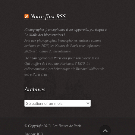
Notre flux RSS
Photographes francophones à vos appareils, participez à
La Malle des bicentenaires !
Avis aux photographes francophones, auteurs comme
artisans en 2026, les Nautes de Paris vous informent :
2026 est l’année du bicentenaire
De l’eau offerte aux Parisiens pour remplacer le vin
Qui a offert de l’eau aux Parisiens ? 1870, Le
collectionneur d’art britannique sir Richard Wallace vit
entre Paris (rue
Archives
Archives
© Copyright 2013.
Les Nautes de Paris
Site par JCB