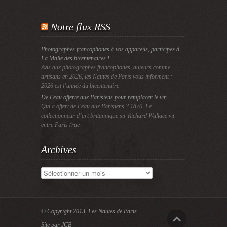
Notre flux RSS
Photographes francophones à vos appareils, participez à
La Malle des bicentenaires !
Avis aux photographes francophones, auteurs comme
artisans en 2026, les Nautes de Paris vous informent :
2026 est l’année du bicentenaire
De l’eau offerte aux Parisiens pour remplacer le vin
Qui a offert de l’eau aux Parisiens ? 1870, Le
collectionneur d’art britannique sir Richard Wallace vit
entre Paris (rue
Archives
Archives
© Copyright 2013.
Les Nautes de Paris
Site par JCB