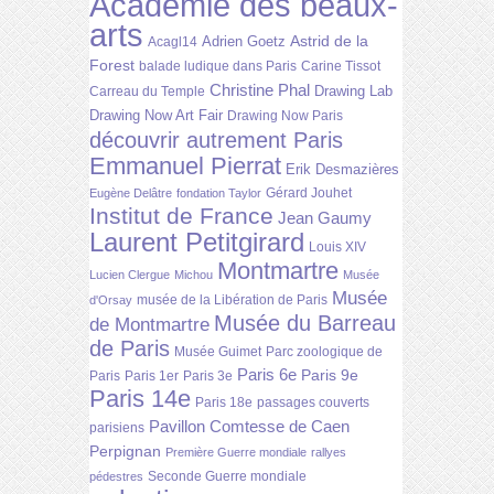
Académie des beaux-
arts
Astrid de la
Adrien Goetz
Acagl14
Forest
balade ludique dans Paris
Carine Tissot
Christine Phal
Drawing Lab
Carreau du Temple
Drawing Now Art Fair
Drawing Now Paris
découvrir autrement Paris
Emmanuel Pierrat
Erik Desmazières
Gérard Jouhet
Eugène Delâtre
fondation Taylor
Institut de France
Jean Gaumy
Laurent Petitgirard
Louis XIV
Montmartre
Lucien Clergue
Michou
Musée
Musée
musée de la Libération de Paris
d'Orsay
Musée du Barreau
de Montmartre
de Paris
Musée Guimet
Parc zoologique de
Paris 6e
Paris 9e
Paris
Paris 1er
Paris 3e
Paris 14e
Paris 18e
passages couverts
Pavillon Comtesse de Caen
parisiens
Perpignan
Première Guerre mondiale
rallyes
Seconde Guerre mondiale
pédestres