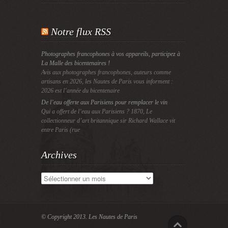
Notre flux RSS
Photographes francophones à vos appareils, participez à
La Malle des bicentenaires !
Avis aux photographes francophones, auteurs comme
artisans en 2026, les Nautes de Paris vous informent :
2026 est l’année du bicentenaire
De l’eau offerte aux Parisiens pour remplacer le vin
Qui a offert de l’eau aux Parisiens ? 1870, Le
collectionneur d’art britannique sir Richard Wallace vit
entre Paris (rue
Archives
Archives
© Copyright 2013.
Les Nautes de Paris