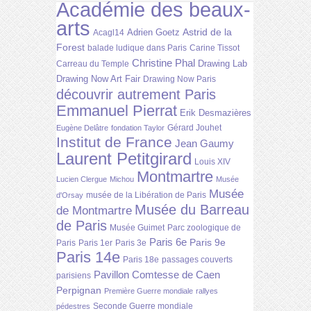
Académie des beaux-
arts
Astrid de la
Adrien Goetz
Acagl14
Forest
balade ludique dans Paris
Carine Tissot
Christine Phal
Drawing Lab
Carreau du Temple
Drawing Now Art Fair
Drawing Now Paris
découvrir autrement Paris
Emmanuel Pierrat
Erik Desmazières
Gérard Jouhet
Eugène Delâtre
fondation Taylor
Institut de France
Jean Gaumy
Laurent Petitgirard
Louis XIV
Montmartre
Lucien Clergue
Michou
Musée
Musée
musée de la Libération de Paris
d'Orsay
Musée du Barreau
de Montmartre
de Paris
Musée Guimet
Parc zoologique de
Paris 6e
Paris 9e
Paris
Paris 1er
Paris 3e
Paris 14e
Paris 18e
passages couverts
Pavillon Comtesse de Caen
parisiens
Perpignan
Première Guerre mondiale
rallyes
Seconde Guerre mondiale
pédestres