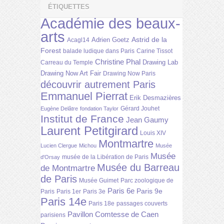
ÉTIQUETTES
Académie des beaux-
arts
Astrid de la
Adrien Goetz
Acagl14
Forest
balade ludique dans Paris
Carine Tissot
Christine Phal
Drawing Lab
Carreau du Temple
Drawing Now Art Fair
Drawing Now Paris
découvrir autrement Paris
Emmanuel Pierrat
Erik Desmazières
Gérard Jouhet
Eugène Delâtre
fondation Taylor
Institut de France
Jean Gaumy
Laurent Petitgirard
Louis XIV
Montmartre
Lucien Clergue
Michou
Musée
Musée
musée de la Libération de Paris
d'Orsay
Musée du Barreau
de Montmartre
de Paris
Musée Guimet
Parc zoologique de
Paris 6e
Paris 9e
Paris
Paris 1er
Paris 3e
Paris 14e
Paris 18e
passages couverts
Pavillon Comtesse de Caen
parisiens