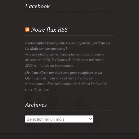
Facebook
Notre flux RSS
Photographes francophones à vos appareils, participez à
La Malle des bicentenaires !
Avis aux photographes francophones, auteurs comme
artisans en 2026, les Nautes de Paris vous informent :
2026 est l’année du bicentenaire
De l’eau offerte aux Parisiens pour remplacer le vin
Qui a offert de l’eau aux Parisiens ? 1870, Le
collectionneur d’art britannique sir Richard Wallace vit
entre Paris (rue
Archives
Archives