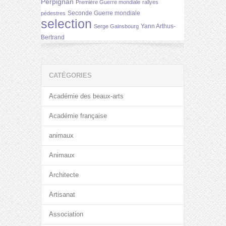
Perpignan
Première Guerre mondiale
rallyes
Seconde Guerre mondiale
pédestres
selection
Yann Arthus-
Serge Gainsbourg
Bertrand
CATÉGORIES
Académie des beaux-arts
Académie française
animaux
Animaux
Architecte
Artisanat
Association