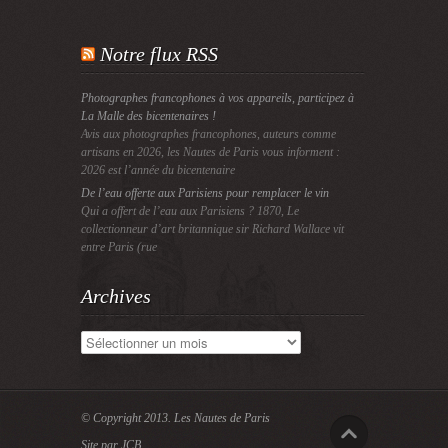
Notre flux RSS
Photographes francophones à vos appareils, participez à
La Malle des bicentenaires !
Avis aux photographes francophones, auteurs comme
artisans en 2026, les Nautes de Paris vous informent :
2026 est l’année du bicentenaire
De l’eau offerte aux Parisiens pour remplacer le vin
Qui a offert de l’eau aux Parisiens ? 1870, Le
collectionneur d’art britannique sir Richard Wallace vit
entre Paris (rue
Archives
Archives
© Copyright 2013.
Les Nautes de Paris
Site par JCB