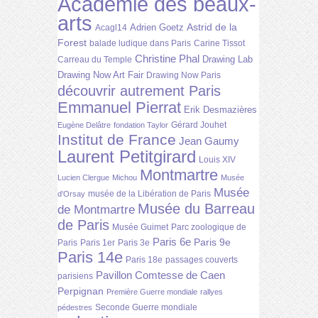
Académie des beaux-
arts
Astrid de la
Adrien Goetz
Acagl14
Forest
balade ludique dans Paris
Carine Tissot
Christine Phal
Drawing Lab
Carreau du Temple
Drawing Now Art Fair
Drawing Now Paris
découvrir autrement Paris
Emmanuel Pierrat
Erik Desmazières
Gérard Jouhet
Eugène Delâtre
fondation Taylor
Institut de France
Jean Gaumy
Laurent Petitgirard
Louis XIV
Montmartre
Lucien Clergue
Michou
Musée
Musée
musée de la Libération de Paris
d'Orsay
Musée du Barreau
de Montmartre
de Paris
Musée Guimet
Parc zoologique de
Paris 6e
Paris 9e
Paris
Paris 1er
Paris 3e
Paris 14e
Paris 18e
passages couverts
Pavillon Comtesse de Caen
parisiens
Perpignan
Première Guerre mondiale
rallyes
Seconde Guerre mondiale
pédestres