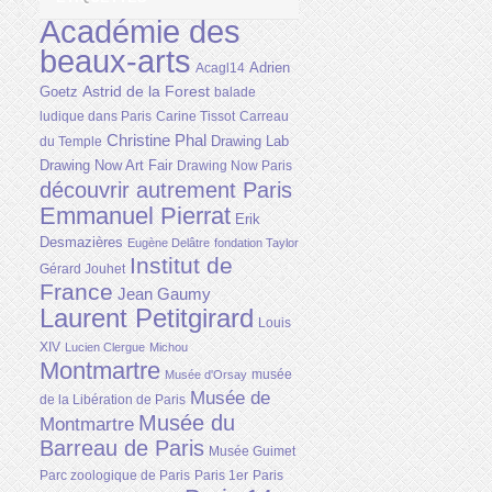
Académie des
beaux-arts
Adrien
Acagl14
Astrid de la Forest
Goetz
balade
ludique dans Paris
Carine Tissot
Carreau
Christine Phal
Drawing Lab
du Temple
Drawing Now Art Fair
Drawing Now Paris
découvrir autrement Paris
Emmanuel Pierrat
Erik
Desmazières
Eugène Delâtre
fondation Taylor
Institut de
Gérard Jouhet
France
Jean Gaumy
Laurent Petitgirard
Louis
XIV
Lucien Clergue
Michou
Montmartre
musée
Musée d'Orsay
Musée de
de la Libération de Paris
Musée du
Montmartre
Barreau de Paris
Musée Guimet
Parc zoologique de Paris
Paris 1er
Paris