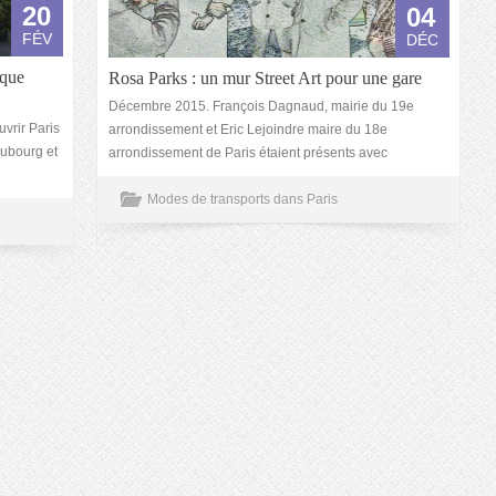
20
04
FÉV
DÉC
ique
Rosa Parks : un mur Street Art pour une gare
Décembre 2015. François Dagnaud, mairie du 19e
vrir Paris
arrondissement et Eric Lejoindre maire du 18e
aubourg et
arrondissement de Paris étaient présents avec
Modes de transports dans Paris