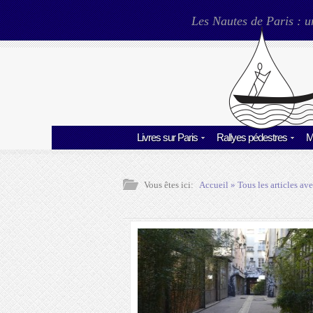
Les Nautes de Paris : u
Livres sur Paris
Rallyes pédestres
M
Vous êtes ici:
Accueil
» Tous les articles ave