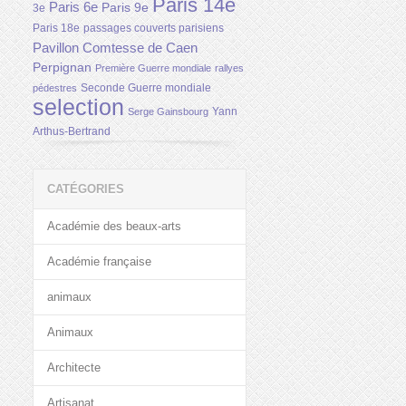
Paris 14e
Paris 6e
Paris 9e
3e
Paris 18e
passages couverts parisiens
Pavillon Comtesse de Caen
Perpignan
Première Guerre mondiale
rallyes
Seconde Guerre mondiale
pédestres
selection
Yann
Serge Gainsbourg
Arthus-Bertrand
CATÉGORIES
Académie des beaux-arts
Académie française
animaux
Animaux
Architecte
Artisanat