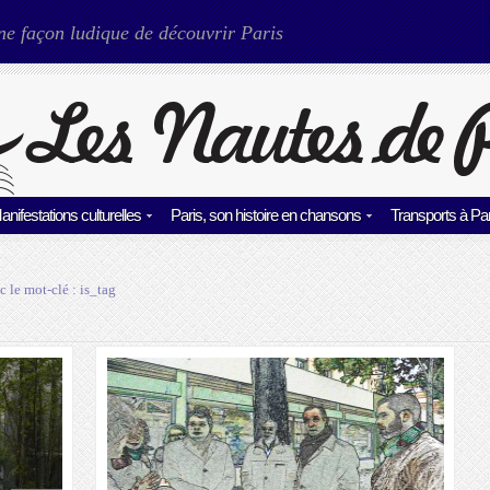
ne façon ludique de découvrir Paris
anifestations culturelles
Paris, son histoire en chansons
Transports à Par
c le mot-clé :
is_tag