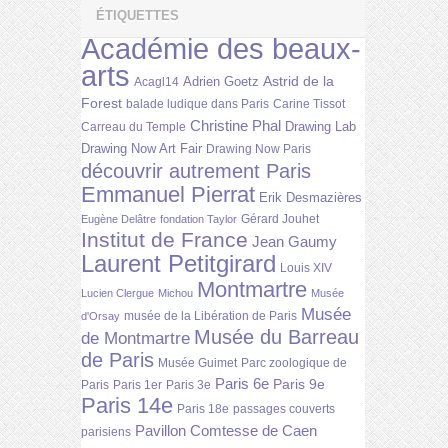
ÉTIQUETTES
Académie des beaux-
arts
Astrid de la
Adrien Goetz
Acagl14
Forest
balade ludique dans Paris
Carine Tissot
Christine Phal
Drawing Lab
Carreau du Temple
Drawing Now Art Fair
Drawing Now Paris
découvrir autrement Paris
Emmanuel Pierrat
Erik Desmazières
Gérard Jouhet
Eugène Delâtre
fondation Taylor
Institut de France
Jean Gaumy
Laurent Petitgirard
Louis XIV
Montmartre
Lucien Clergue
Michou
Musée
Musée
musée de la Libération de Paris
d'Orsay
Musée du Barreau
de Montmartre
de Paris
Musée Guimet
Parc zoologique de
Paris 6e
Paris 9e
Paris
Paris 1er
Paris 3e
Paris 14e
Paris 18e
passages couverts
Pavillon Comtesse de Caen
parisiens