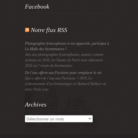
Facebook
Notre flux RSS
Photographes francophones à vos appareils, participez à
La Malle des bicentenaires !
Avis aux photographes francophones, auteurs comme
artisans en 2026, les Nautes de Paris vous informent :
2026 est l’année du bicentenaire
De l’eau offerte aux Parisiens pour remplacer le vin
Qui a offert de l’eau aux Parisiens ? 1870, Le
collectionneur d’art britannique sir Richard Wallace vit
entre Paris (rue
Archives
Archives