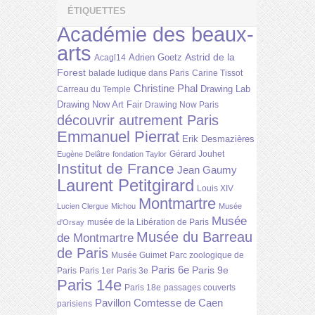
ÉTIQUETTES
Académie des beaux-
arts
Astrid de la
Adrien Goetz
Acagl14
Forest
balade ludique dans Paris
Carine Tissot
Christine Phal
Drawing Lab
Carreau du Temple
Drawing Now Art Fair
Drawing Now Paris
découvrir autrement Paris
Emmanuel Pierrat
Erik Desmazières
Gérard Jouhet
Eugène Delâtre
fondation Taylor
Institut de France
Jean Gaumy
Laurent Petitgirard
Louis XIV
Montmartre
Lucien Clergue
Michou
Musée
Musée
musée de la Libération de Paris
d'Orsay
Musée du Barreau
de Montmartre
de Paris
Musée Guimet
Parc zoologique de
Paris 6e
Paris 9e
Paris
Paris 1er
Paris 3e
Paris 14e
Paris 18e
passages couverts
Pavillon Comtesse de Caen
parisiens