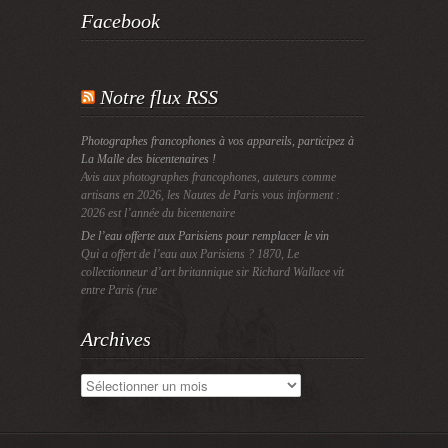
Facebook
Notre flux RSS
Photographes francophones à vos appareils, participez à
La Malle des bicentenaires !
Avis aux photographes francophones, auteurs comme
artisans en 2026, les Nautes de Paris vous informent :
2026 est l’année du bicentenaire
De l’eau offerte aux Parisiens pour remplacer le vin
Qui a offert de l’eau aux Parisiens ? 1870, Le
collectionneur d’art britannique sir Richard Wallace vit
entre Paris (rue
Archives
Archives