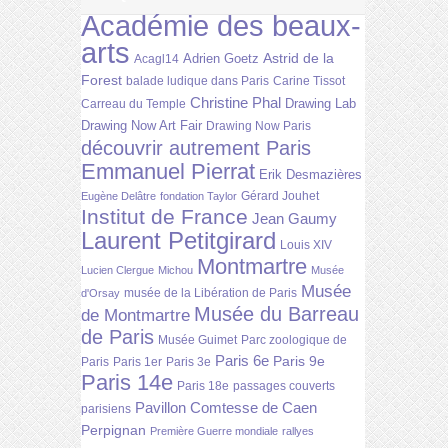
Académie des beaux-
arts
Astrid de la
Adrien Goetz
Acagl14
Forest
balade ludique dans Paris
Carine Tissot
Christine Phal
Drawing Lab
Carreau du Temple
Drawing Now Art Fair
Drawing Now Paris
découvrir autrement Paris
Emmanuel Pierrat
Erik Desmazières
Gérard Jouhet
Eugène Delâtre
fondation Taylor
Institut de France
Jean Gaumy
Laurent Petitgirard
Louis XIV
Montmartre
Lucien Clergue
Michou
Musée
Musée
musée de la Libération de Paris
d'Orsay
Musée du Barreau
de Montmartre
de Paris
Musée Guimet
Parc zoologique de
Paris 6e
Paris 9e
Paris
Paris 1er
Paris 3e
Paris 14e
Paris 18e
passages couverts
Pavillon Comtesse de Caen
parisiens
Perpignan
Première Guerre mondiale
rallyes