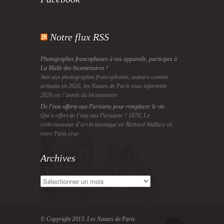
Notre flux RSS
Photographes francophones à vos appareils, participez à
La Malle des bicentenaires !
Avis aux photographes francophones, auteurs comme
artisans en 2026, les Nautes de Paris vous informent :
2026 est l’année du bicentenaire
De l’eau offerte aux Parisiens pour remplacer le vin
Qui a offert de l’eau aux Parisiens ? 1870, Le
collectionneur d’art britannique sir Richard Wallace vit
entre Paris (rue
Archives
Archives
© Copyright 2013.
Les Nautes de Paris