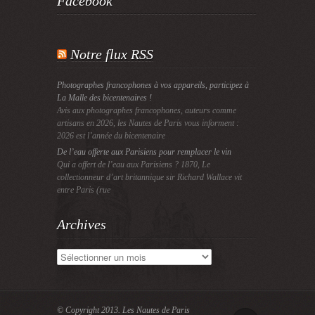
Facebook
Notre flux RSS
Photographes francophones à vos appareils, participez à
La Malle des bicentenaires !
Avis aux photographes francophones, auteurs comme
artisans en 2026, les Nautes de Paris vous informent :
2026 est l’année du bicentenaire
De l’eau offerte aux Parisiens pour remplacer le vin
Qui a offert de l’eau aux Parisiens ? 1870, Le
collectionneur d’art britannique sir Richard Wallace vit
entre Paris (rue
Archives
Archives
© Copyright 2013.
Les Nautes de Paris