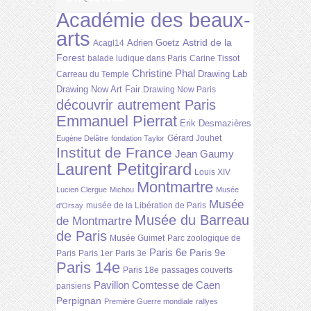
Académie des beaux-
arts
Astrid de la
Adrien Goetz
Acagl14
Forest
balade ludique dans Paris
Carine Tissot
Christine Phal
Drawing Lab
Carreau du Temple
Drawing Now Art Fair
Drawing Now Paris
découvrir autrement Paris
Emmanuel Pierrat
Erik Desmazières
Gérard Jouhet
Eugène Delâtre
fondation Taylor
Institut de France
Jean Gaumy
Laurent Petitgirard
Louis XIV
Montmartre
Lucien Clergue
Michou
Musée
Musée
musée de la Libération de Paris
d'Orsay
Musée du Barreau
de Montmartre
de Paris
Musée Guimet
Parc zoologique de
Paris 6e
Paris 9e
Paris
Paris 1er
Paris 3e
Paris 14e
Paris 18e
passages couverts
Pavillon Comtesse de Caen
parisiens
Perpignan
Première Guerre mondiale
rallyes