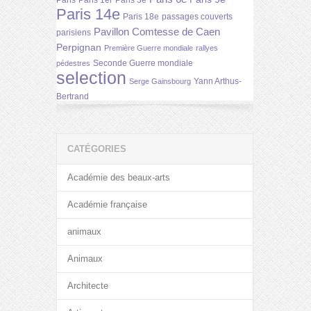
Paris
Paris 1er
Paris 3e
Paris 14e
Paris 18e
passages couverts
Pavillon Comtesse de Caen
parisiens
Perpignan
Première Guerre mondiale
rallyes
Seconde Guerre mondiale
pédestres
selection
Yann Arthus-
Serge Gainsbourg
Bertrand
CATÉGORIES
Académie des beaux-arts
Académie française
animaux
Animaux
Architecte