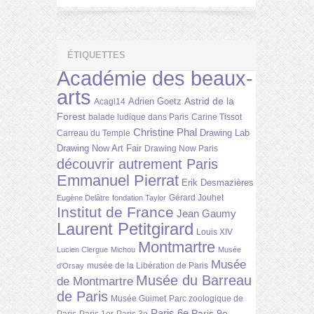
ÉTIQUETTES
Académie des beaux-
arts
Astrid de la
Adrien Goetz
Acagl14
Forest
balade ludique dans Paris
Carine Tissot
Christine Phal
Drawing Lab
Carreau du Temple
Drawing Now Art Fair
Drawing Now Paris
découvrir autrement Paris
Emmanuel Pierrat
Erik Desmazières
Gérard Jouhet
Eugène Delâtre
fondation Taylor
Institut de France
Jean Gaumy
Laurent Petitgirard
Louis XIV
Montmartre
Lucien Clergue
Michou
Musée
Musée
musée de la Libération de Paris
d'Orsay
Musée du Barreau
de Montmartre
de Paris
Musée Guimet
Parc zoologique de
Paris 6e
Paris 9e