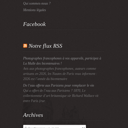
Qui sommes-nous ?
Mentions légales
Facebook
Notre flux RSS
Photographes francophones à vos appareils, participez à
La Malle des bicentenaires !
Avis aux photographes francophones, auteurs comme
artisans en 2026, les Nautes de Paris vous informent :
2026 est l’année du bicentenaire
De l’eau offerte aux Parisiens pour remplacer le vin
Qui a offert de l’eau aux Parisiens ? 1870, Le
collectionneur d’art britannique sir Richard Wallace vit
entre Paris (rue
Archives
Archives