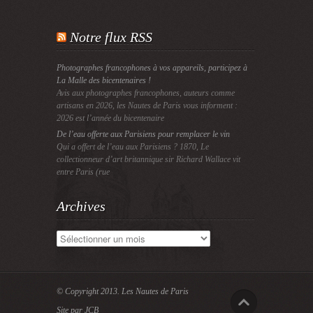
Notre flux RSS
Photographes francophones à vos appareils, participez à
La Malle des bicentenaires !
Avis aux photographes francophones, auteurs comme
artisans en 2026, les Nautes de Paris vous informent :
2026 est l’année du bicentenaire
De l’eau offerte aux Parisiens pour remplacer le vin
Qui a offert de l’eau aux Parisiens ? 1870, Le
collectionneur d’art britannique sir Richard Wallace vit
entre Paris (rue
Archives
Archives
© Copyright 2013.
Les Nautes de Paris
Site par JCB