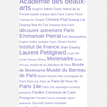
Académie des beaux-
arts
Astrid de la
Adrien Goetz
Acagl14
Forest
balade ludique dans Paris
Carine Tissot
Christine Phal
Drawing Lab
Carreau du Temple
Drawing Now Art Fair
Drawing Now Paris
découvrir autrement Paris
Emmanuel Pierrat
Erik Desmazières
Gérard Jouhet
Eugène Delâtre
fondation Taylor
Institut de France
Jean Gaumy
Laurent Petitgirard
Louis XIV
Montmartre
Lucien Clergue
Michou
Musée
Musée
musée de la Libération de Paris
d'Orsay
Musée du Barreau
de Montmartre
de Paris
Musée Guimet
Parc zoologique de
Paris 6e
Paris 9e
Paris
Paris 1er
Paris 3e
Paris 14e
Paris 18e
passages couverts
Pavillon Comtesse de Caen
parisiens
Perpignan
Première Guerre mondiale
rallyes
Seconde Guerre mondiale
pédestres