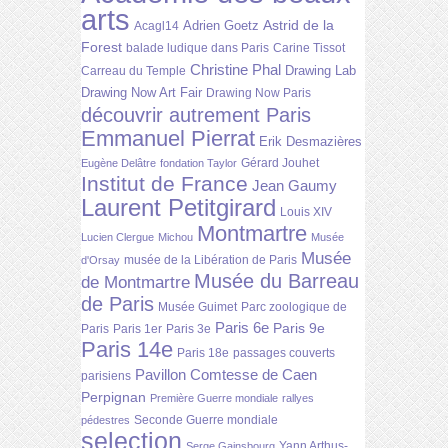
arts
Astrid de la
Adrien Goetz
Acagl14
Forest
balade ludique dans Paris
Carine Tissot
Christine Phal
Drawing Lab
Carreau du Temple
Drawing Now Art Fair
Drawing Now Paris
découvrir autrement Paris
Emmanuel Pierrat
Erik Desmazières
Gérard Jouhet
Eugène Delâtre
fondation Taylor
Institut de France
Jean Gaumy
Laurent Petitgirard
Louis XIV
Montmartre
Lucien Clergue
Michou
Musée
Musée
musée de la Libération de Paris
d'Orsay
Musée du Barreau
de Montmartre
de Paris
Musée Guimet
Parc zoologique de
Paris 6e
Paris 9e
Paris
Paris 1er
Paris 3e
Paris 14e
Paris 18e
passages couverts
Pavillon Comtesse de Caen
parisiens
Perpignan
Première Guerre mondiale
rallyes
Seconde Guerre mondiale
pédestres
selection
Yann Arthus-
Serge Gainsbourg