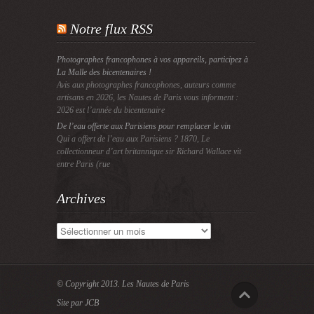
Notre flux RSS
Photographes francophones à vos appareils, participez à
La Malle des bicentenaires !
Avis aux photographes francophones, auteurs comme
artisans en 2026, les Nautes de Paris vous informent :
2026 est l’année du bicentenaire
De l’eau offerte aux Parisiens pour remplacer le vin
Qui a offert de l’eau aux Parisiens ? 1870, Le
collectionneur d’art britannique sir Richard Wallace vit
entre Paris (rue
Archives
Archives
© Copyright 2013.
Les Nautes de Paris
Site par JCB