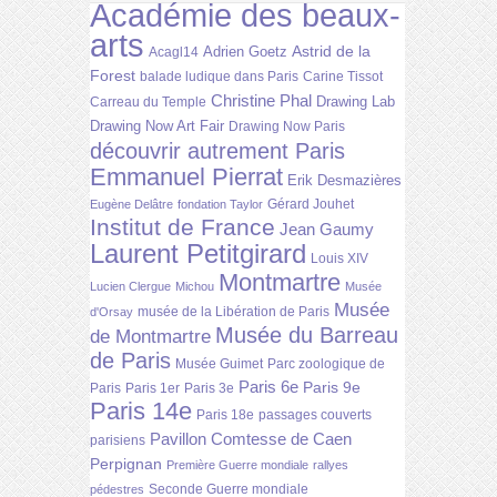
Académie des beaux-
arts
Astrid de la
Adrien Goetz
Acagl14
Forest
balade ludique dans Paris
Carine Tissot
Christine Phal
Drawing Lab
Carreau du Temple
Drawing Now Art Fair
Drawing Now Paris
découvrir autrement Paris
Emmanuel Pierrat
Erik Desmazières
Gérard Jouhet
Eugène Delâtre
fondation Taylor
Institut de France
Jean Gaumy
Laurent Petitgirard
Louis XIV
Montmartre
Lucien Clergue
Michou
Musée
Musée
musée de la Libération de Paris
d'Orsay
Musée du Barreau
de Montmartre
de Paris
Musée Guimet
Parc zoologique de
Paris 6e
Paris 9e
Paris
Paris 1er
Paris 3e
Paris 14e
Paris 18e
passages couverts
Pavillon Comtesse de Caen
parisiens
Perpignan
Première Guerre mondiale
rallyes
Seconde Guerre mondiale
pédestres