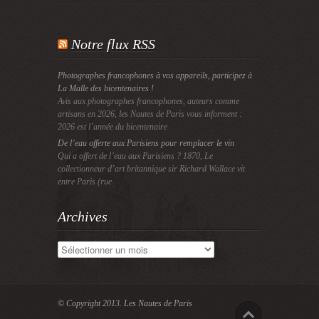
Notre flux RSS
Photographes francophones à vos appareils, participez à
La Malle des bicentenaires !
Avis aux photographes francophones, auteurs comme
artisans en 2026, les Nautes de Paris vous informent :
2026 est l’année du bicentenaire
De l’eau offerte aux Parisiens pour remplacer le vin
Qui a offert de l’eau aux Parisiens ? 1870, Le
collectionneur d’art britannique sir Richard Wallace vit
entre Paris (rue
Archives
Archives
© Copyright 2013.
Les Nautes de Paris