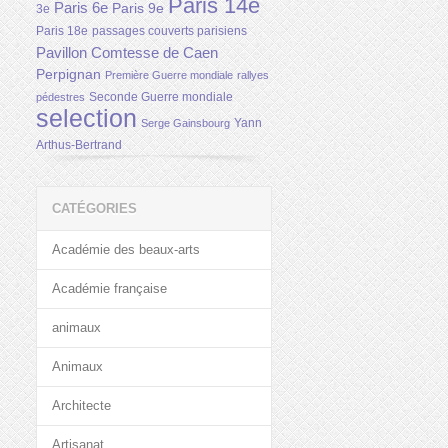
Paris 14e
Paris 6e
Paris 9e
3e
Paris 18e
passages couverts parisiens
Pavillon Comtesse de Caen
Perpignan
Première Guerre mondiale
rallyes
Seconde Guerre mondiale
pédestres
selection
Yann
Serge Gainsbourg
Arthus-Bertrand
CATÉGORIES
Académie des beaux-arts
Académie française
animaux
Animaux
Architecte
Artisanat