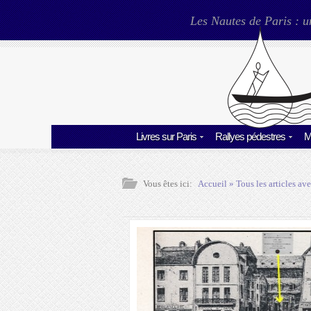
Les Nautes de Paris : u
Livres sur Paris
Rallyes pédestres
M
Vous êtes ici:
Accueil
» Tous les articles ave