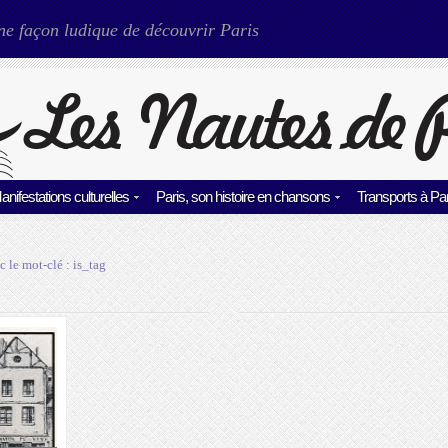
ne façon ludique de découvrir Paris
anifestations culturelles
Paris, son histoire en chansons
Transports à Par
c le mot-clé :
is_tag