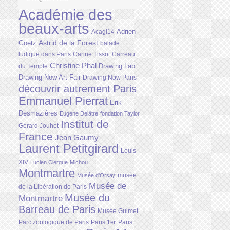
Académie des
beaux-arts
Adrien
Acagl14
Astrid de la Forest
Goetz
balade
ludique dans Paris
Carine Tissot
Carreau
Christine Phal
Drawing Lab
du Temple
Drawing Now Art Fair
Drawing Now Paris
découvrir autrement Paris
Emmanuel Pierrat
Erik
Desmazières
Eugène Delâtre
fondation Taylor
Institut de
Gérard Jouhet
France
Jean Gaumy
Laurent Petitgirard
Louis
XIV
Lucien Clergue
Michou
Montmartre
musée
Musée d'Orsay
Musée de
de la Libération de Paris
Musée du
Montmartre
Barreau de Paris
Musée Guimet
Parc zoologique de Paris
Paris 1er
Paris