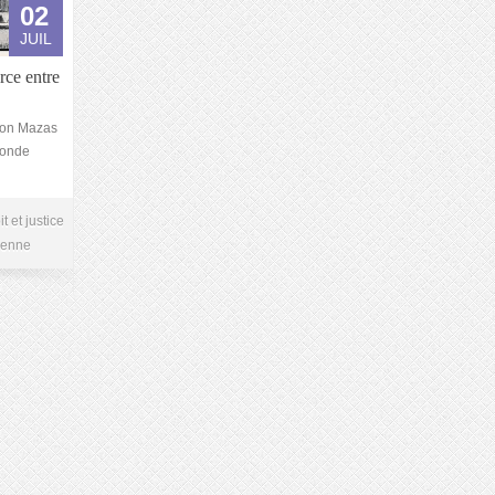
02
JUIL
orce entre
ison Mazas
econde
it et justice
ienne