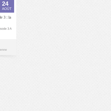
24
AOÛT
 3 : la
isode 3 A
ienne