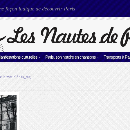
ne façon ludique de découvrir Paris
anifestations culturelles
Paris, son histoire en chansons
Transports à Par
c le mot-clé :
is_tag