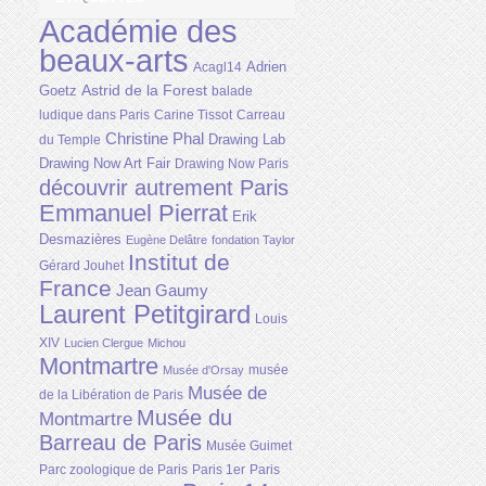
Académie des
beaux-arts
Adrien
Acagl14
Astrid de la Forest
Goetz
balade
ludique dans Paris
Carine Tissot
Carreau
Christine Phal
Drawing Lab
du Temple
Drawing Now Art Fair
Drawing Now Paris
découvrir autrement Paris
Emmanuel Pierrat
Erik
Desmazières
Eugène Delâtre
fondation Taylor
Institut de
Gérard Jouhet
France
Jean Gaumy
Laurent Petitgirard
Louis
XIV
Lucien Clergue
Michou
Montmartre
musée
Musée d'Orsay
Musée de
de la Libération de Paris
Musée du
Montmartre
Barreau de Paris
Musée Guimet
Parc zoologique de Paris
Paris 1er
Paris