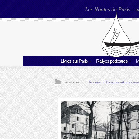
Les Nautes de Paris : u
Livres sur Paris
Rallyes pédestres
M
Vous êtes ici:
Accueil
» Tous les articles ave