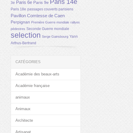
Paris 14e
Paris 6e
Paris 9e
3e
Paris 18e
passages couverts parisiens
Pavillon Comtesse de Caen
Perpignan
Première Guerre mondiale
rallyes
Seconde Guerre mondiale
pédestres
selection
Yann
Serge Gainsbourg
Arthus-Bertrand
CATÉGORIES
Académie des beaux-arts
Académie française
animaux
Animaux
Architecte
Artisanat