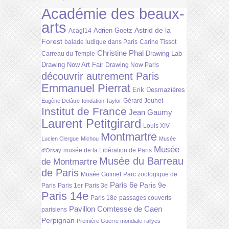
Académie des beaux-
arts
Astrid de la
Adrien Goetz
Acagl14
Forest
balade ludique dans Paris
Carine Tissot
Christine Phal
Drawing Lab
Carreau du Temple
Drawing Now Art Fair
Drawing Now Paris
découvrir autrement Paris
Emmanuel Pierrat
Erik Desmazières
Gérard Jouhet
Eugène Delâtre
fondation Taylor
Institut de France
Jean Gaumy
Laurent Petitgirard
Louis XIV
Montmartre
Lucien Clergue
Michou
Musée
Musée
musée de la Libération de Paris
d'Orsay
Musée du Barreau
de Montmartre
de Paris
Musée Guimet
Parc zoologique de
Paris 6e
Paris 9e
Paris
Paris 1er
Paris 3e
Paris 14e
Paris 18e
passages couverts
Pavillon Comtesse de Caen
parisiens
Perpignan
Première Guerre mondiale
rallyes