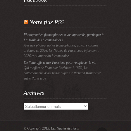
Notre flux RSS
Photographes francophones à vos appareils, participez à
La Malle des bicentenaires !
Avis aux photographes francophones, auteurs comme
artisans en 2026, les Nautes de Paris vous informent :
2026 est l’année du bicentenaire
De l’eau offerte aux Parisiens pour remplacer le vin
Qui a offert de l’eau aux Parisiens ? 1870, Le
collectionneur d’art britannique sir Richard Wallace vit
entre Paris (rue
Archives
Archives
© Copyright 2013.
Les Nautes de Paris