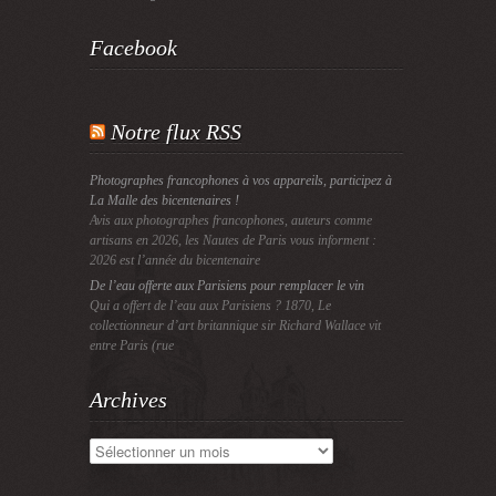
Facebook
Notre flux RSS
Photographes francophones à vos appareils, participez à
La Malle des bicentenaires !
Avis aux photographes francophones, auteurs comme
artisans en 2026, les Nautes de Paris vous informent :
2026 est l’année du bicentenaire
De l’eau offerte aux Parisiens pour remplacer le vin
Qui a offert de l’eau aux Parisiens ? 1870, Le
collectionneur d’art britannique sir Richard Wallace vit
entre Paris (rue
Archives
Archives