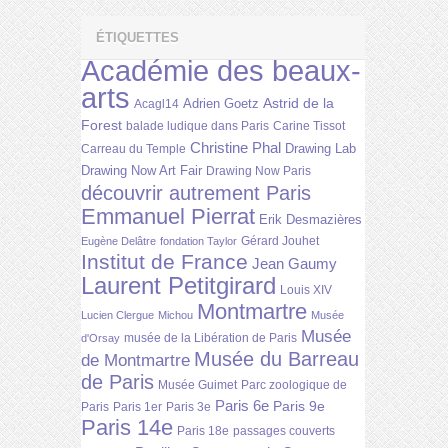
ÉTIQUETTES
Académie des beaux-
arts
Astrid de la
Adrien Goetz
Acagl14
Forest
balade ludique dans Paris
Carine Tissot
Christine Phal
Drawing Lab
Carreau du Temple
Drawing Now Art Fair
Drawing Now Paris
découvrir autrement Paris
Emmanuel Pierrat
Erik Desmazières
Gérard Jouhet
Eugène Delâtre
fondation Taylor
Institut de France
Jean Gaumy
Laurent Petitgirard
Louis XIV
Montmartre
Lucien Clergue
Michou
Musée
Musée
musée de la Libération de Paris
d'Orsay
Musée du Barreau
de Montmartre
de Paris
Musée Guimet
Parc zoologique de
Paris 6e
Paris 9e
Paris
Paris 1er
Paris 3e
Paris 14e
Paris 18e
passages couverts