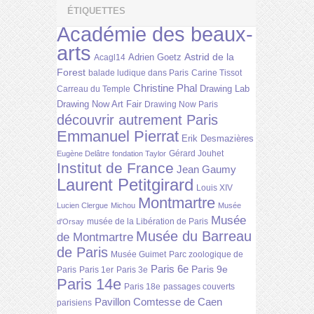
ÉTIQUETTES
Académie des beaux-
arts
Astrid de la
Adrien Goetz
Acagl14
Forest
balade ludique dans Paris
Carine Tissot
Christine Phal
Drawing Lab
Carreau du Temple
Drawing Now Art Fair
Drawing Now Paris
découvrir autrement Paris
Emmanuel Pierrat
Erik Desmazières
Gérard Jouhet
Eugène Delâtre
fondation Taylor
Institut de France
Jean Gaumy
Laurent Petitgirard
Louis XIV
Montmartre
Lucien Clergue
Michou
Musée
Musée
musée de la Libération de Paris
d'Orsay
Musée du Barreau
de Montmartre
de Paris
Musée Guimet
Parc zoologique de
Paris 6e
Paris 9e
Paris
Paris 1er
Paris 3e
Paris 14e
Paris 18e
passages couverts
Pavillon Comtesse de Caen
parisiens