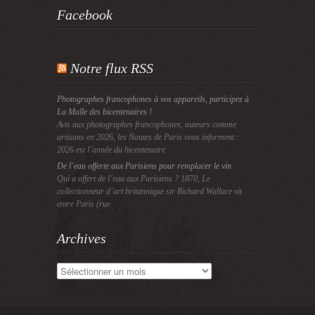
Facebook
Notre flux RSS
Photographes francophones à vos appareils, participez à
La Malle des bicentenaires !
Avis aux photographes francophones, auteurs comme
artisans en 2026, les Nautes de Paris vous informent :
2026 est l’année du bicentenaire
De l’eau offerte aux Parisiens pour remplacer le vin
Qui a offert de l’eau aux Parisiens ? 1870, Le
collectionneur d’art britannique sir Richard Wallace vit
entre Paris (rue
Archives
Archives