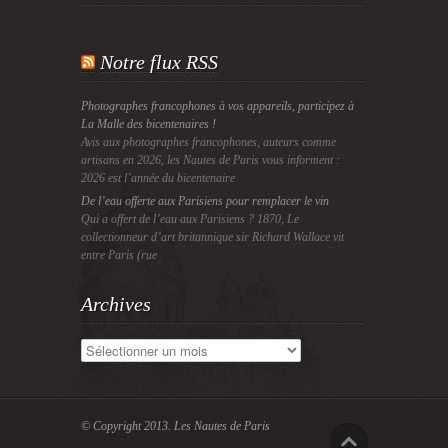
Notre flux RSS
Photographes francophones à vos appareils, participez à
La Malle des bicentenaires !
Avis aux photographes francophones, auteurs comme
artisans en 2026, les Nautes de Paris vous informent :
2026 est l’année du bicentenaire
De l’eau offerte aux Parisiens pour remplacer le vin
Qui a offert de l’eau aux Parisiens ? 1870, Le
collectionneur d’art britannique sir Richard Wallace vit
entre Paris (rue
Archives
Archives
© Copyright 2013.
Les Nautes de Paris