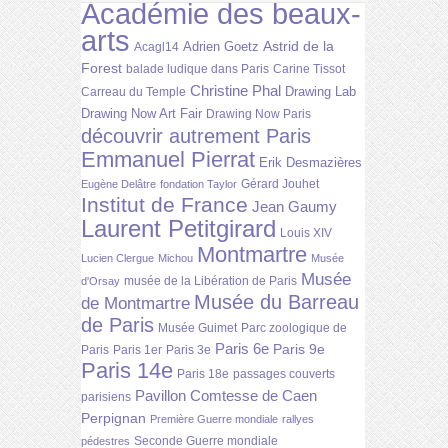
Académie des beaux-
arts
Astrid de la
Adrien Goetz
Acagl14
Forest
balade ludique dans Paris
Carine Tissot
Christine Phal
Drawing Lab
Carreau du Temple
Drawing Now Art Fair
Drawing Now Paris
découvrir autrement Paris
Emmanuel Pierrat
Erik Desmazières
Gérard Jouhet
Eugène Delâtre
fondation Taylor
Institut de France
Jean Gaumy
Laurent Petitgirard
Louis XIV
Montmartre
Lucien Clergue
Michou
Musée
Musée
musée de la Libération de Paris
d'Orsay
Musée du Barreau
de Montmartre
de Paris
Musée Guimet
Parc zoologique de
Paris 6e
Paris 9e
Paris
Paris 1er
Paris 3e
Paris 14e
Paris 18e
passages couverts
Pavillon Comtesse de Caen
parisiens
Perpignan
Première Guerre mondiale
rallyes
Seconde Guerre mondiale
pédestres