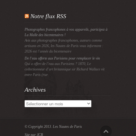
Notre flux RSS
Photographes francophones à vos appareils, participez à
La Malle des bicentenaires !
Avis aux photographes francophones, auteurs comme
artisans en 2026, les Nautes de Paris vous informent :
2026 est l’année du bicentenaire
De l’eau offerte aux Parisiens pour remplacer le vin
Qui a offert de l’eau aux Parisiens ? 1870, Le
collectionneur d’art britannique sir Richard Wallace vit
entre Paris (rue
Archives
Archives
© Copyright 2013.
Les Nautes de Paris
Site par JCB