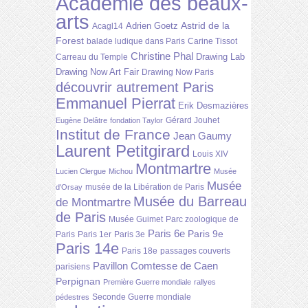
Académie des beaux-
arts
Astrid de la
Adrien Goetz
Acagl14
Forest
balade ludique dans Paris
Carine Tissot
Christine Phal
Drawing Lab
Carreau du Temple
Drawing Now Art Fair
Drawing Now Paris
découvrir autrement Paris
Emmanuel Pierrat
Erik Desmazières
Gérard Jouhet
Eugène Delâtre
fondation Taylor
Institut de France
Jean Gaumy
Laurent Petitgirard
Louis XIV
Montmartre
Lucien Clergue
Michou
Musée
Musée
musée de la Libération de Paris
d'Orsay
Musée du Barreau
de Montmartre
de Paris
Musée Guimet
Parc zoologique de
Paris 6e
Paris 9e
Paris
Paris 1er
Paris 3e
Paris 14e
Paris 18e
passages couverts
Pavillon Comtesse de Caen
parisiens
Perpignan
Première Guerre mondiale
rallyes
Seconde Guerre mondiale
pédestres