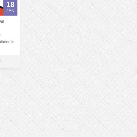
18
JAN
ian
n
nthéon le
e