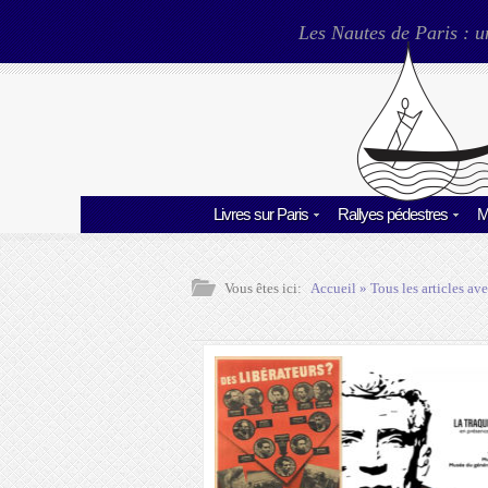
Les Nautes de Paris : u
Livres sur Paris
Rallyes pédestres
M
Vous êtes ici:
Accueil
» Tous les articles ave