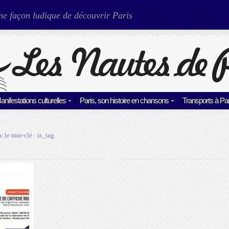
ne façon ludique de découvrir Paris
anifestations culturelles
Paris, son histoire en chansons
Transports à Par
c le mot-clé :
is_tag