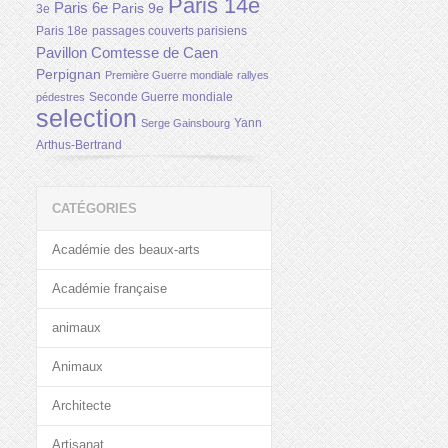
Paris 14e
Paris 6e
Paris 9e
3e
Paris 18e
passages couverts parisiens
Pavillon Comtesse de Caen
Perpignan
Première Guerre mondiale
rallyes
Seconde Guerre mondiale
pédestres
selection
Yann
Serge Gainsbourg
Arthus-Bertrand
CATÉGORIES
Académie des beaux-arts
Académie française
animaux
Animaux
Architecte
Artisanat