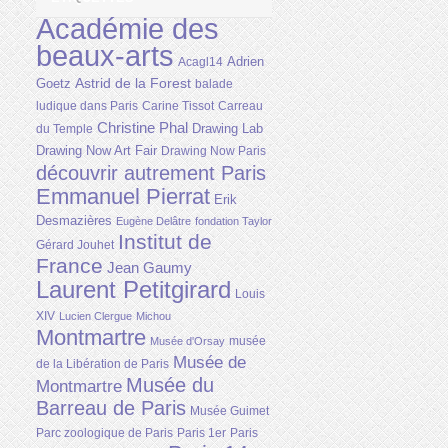
Académie des
beaux-arts
Adrien
Acagl14
Astrid de la Forest
Goetz
balade
ludique dans Paris
Carine Tissot
Carreau
Christine Phal
Drawing Lab
du Temple
Drawing Now Art Fair
Drawing Now Paris
découvrir autrement Paris
Emmanuel Pierrat
Erik
Desmazières
Eugène Delâtre
fondation Taylor
Institut de
Gérard Jouhet
France
Jean Gaumy
Laurent Petitgirard
Louis
XIV
Lucien Clergue
Michou
Montmartre
musée
Musée d'Orsay
Musée de
de la Libération de Paris
Musée du
Montmartre
Barreau de Paris
Musée Guimet
Parc zoologique de Paris
Paris 1er
Paris