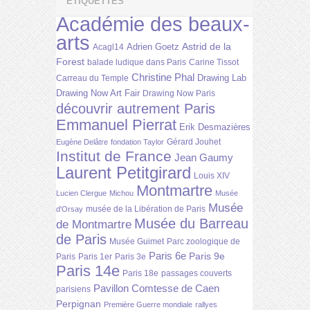
ÉTIQUETTES
Académie des beaux-
arts
Astrid de la
Adrien Goetz
Acagl14
Forest
balade ludique dans Paris
Carine Tissot
Christine Phal
Drawing Lab
Carreau du Temple
Drawing Now Art Fair
Drawing Now Paris
découvrir autrement Paris
Emmanuel Pierrat
Erik Desmazières
Gérard Jouhet
Eugène Delâtre
fondation Taylor
Institut de France
Jean Gaumy
Laurent Petitgirard
Louis XIV
Montmartre
Lucien Clergue
Michou
Musée
Musée
musée de la Libération de Paris
d'Orsay
Musée du Barreau
de Montmartre
de Paris
Musée Guimet
Parc zoologique de
Paris 6e
Paris 9e
Paris
Paris 1er
Paris 3e
Paris 14e
Paris 18e
passages couverts
Pavillon Comtesse de Caen
parisiens
Perpignan
Première Guerre mondiale
rallyes