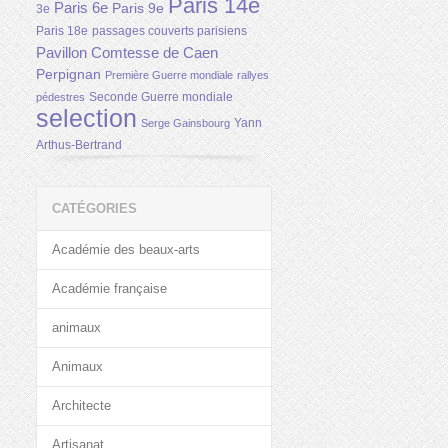
Paris 14e
Paris 6e
Paris 9e
3e
Paris 18e
passages couverts parisiens
Pavillon Comtesse de Caen
Perpignan
Première Guerre mondiale
rallyes
Seconde Guerre mondiale
pédestres
selection
Yann
Serge Gainsbourg
Arthus-Bertrand
CATÉGORIES
Académie des beaux-arts
Académie française
animaux
Animaux
Architecte
Artisanat