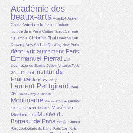
Académie des
beaux-arts
Adrien
Acagl14
Astrid de la Forest
Goetz
balade
ludique dans Paris
Carine Tissot
Carreau
Christine Phal
Drawing Lab
du Temple
Drawing Now Art Fair
Drawing Now Paris
découvrir autrement Paris
Emmanuel Pierrat
Erik
Desmazières
Eugène Delâtre
fondation Taylor
Institut de
Gérard Jouhet
France
Jean Gaumy
Laurent Petitgirard
Louis
XIV
Lucien Clergue
Michou
Montmartre
musée
Musée d'Orsay
Musée de
de la Libération de Paris
Musée du
Montmartre
Barreau de Paris
Musée Guimet
Parc zoologique de Paris
Paris 1er
Paris