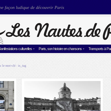
ne façon ludique de découvrir Paris
anifestations culturelles
Paris, son histoire en chansons
Transports à Par
c le mot-clé :
is_tag