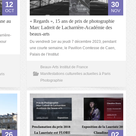
12
30
OCT
NOV
ane au
« Regards », 15 ans de prix de photographie
Marc Ladreit de Lacharrière-Académie des
beaux-arts
rrière-
pour
Du vendredi 1er au jeudi 7 décembre 2023, pendant
une courte semaine, le Pavillon Comtesse de Caen,
Palais de l’Institut
Beaux-Arts
Institut de France
Manifestations culturelles actuelles à Paris
ris
Photographie
26
02