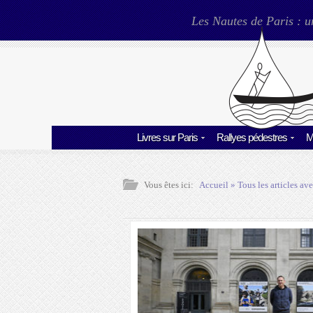
Les Nautes de Paris : u
Livres sur Paris
Rallyes pédestres
M
Vous êtes ici:
Accueil
» Tous les articles ave