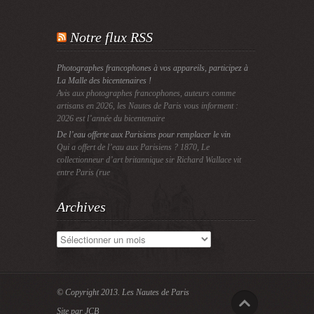
Notre flux RSS
Photographes francophones à vos appareils, participez à
La Malle des bicentenaires !
Avis aux photographes francophones, auteurs comme
artisans en 2026, les Nautes de Paris vous informent :
2026 est l’année du bicentenaire
De l’eau offerte aux Parisiens pour remplacer le vin
Qui a offert de l’eau aux Parisiens ? 1870, Le
collectionneur d’art britannique sir Richard Wallace vit
entre Paris (rue
Archives
Archives
© Copyright 2013.
Les Nautes de Paris
Site par JCB