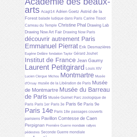
Académie des beaux-
arts
Astrid de la
Adrien Goetz
Acagl14
Forest
balade ludique dans Paris
Carine Tissot
Christine Phal
Drawing Lab
Carreau du Temple
Drawing Now Art Fair
Drawing Now Paris
découvrir autrement Paris
Emmanuel Pierrat
Erik Desmazières
Gérard Jouhet
Eugène Delâtre
fondation Taylor
Institut de France
Jean Gaumy
Laurent Petitgirard
Louis XIV
Montmartre
Lucien Clergue
Michou
Musée
Musée
musée de la Libération de Paris
d'Orsay
Musée du Barreau
de Montmartre
de Paris
Musée Guimet
Parc zoologique de
Paris 6e
Paris 9e
Paris
Paris 1er
Paris 3e
Paris 14e
Paris 18e
passages couverts
Pavillon Comtesse de Caen
parisiens
Perpignan
Première Guerre mondiale
rallyes
Seconde Guerre mondiale
pédestres