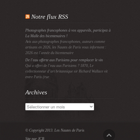
Notre flux RSS
Photographes francophones à vos appareils, participez à
La Malle des bicentenaires !
Avis aux photographes francophones, auteurs comme
artisans en 2026, les Nautes de Paris vous informent :
2026 est l’année du bicentenaire
De l’eau offerte aux Parisiens pour remplacer le vin
Qui a offert de l’eau aux Parisiens ? 1870, Le
collectionneur d’art britannique sir Richard Wallace vit
entre Paris (rue
Archives
Archives
© Copyright 2013.
Les Nautes de Paris
Site par JCB