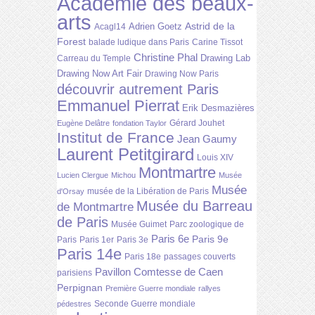
Académie des beaux-
arts
Astrid de la
Adrien Goetz
Acagl14
Forest
balade ludique dans Paris
Carine Tissot
Christine Phal
Drawing Lab
Carreau du Temple
Drawing Now Art Fair
Drawing Now Paris
découvrir autrement Paris
Emmanuel Pierrat
Erik Desmazières
Gérard Jouhet
Eugène Delâtre
fondation Taylor
Institut de France
Jean Gaumy
Laurent Petitgirard
Louis XIV
Montmartre
Lucien Clergue
Michou
Musée
Musée
musée de la Libération de Paris
d'Orsay
Musée du Barreau
de Montmartre
de Paris
Musée Guimet
Parc zoologique de
Paris 6e
Paris 9e
Paris
Paris 1er
Paris 3e
Paris 14e
Paris 18e
passages couverts
Pavillon Comtesse de Caen
parisiens
Perpignan
Première Guerre mondiale
rallyes
Seconde Guerre mondiale
pédestres