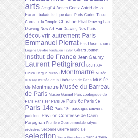
arts
Astrid de la
Adrien Goetz
Acagl14
Forest
balade ludique dans Paris
Carine Tissot
Christine Phal
Drawing Lab
Carreau du Temple
Drawing Now Art Fair
Drawing Now Paris
découvrir autrement Paris
Emmanuel Pierrat
Erik Desmazières
Gérard Jouhet
Eugène Delâtre
fondation Taylor
Institut de France
Jean Gaumy
Laurent Petitgirard
Louis XIV
Montmartre
Lucien Clergue
Michou
Musée
Musée
musée de la Libération de Paris
d'Orsay
Musée du Barreau
de Montmartre
de Paris
Musée Guimet
Parc zoologique de
Paris 6e
Paris 9e
Paris
Paris 1er
Paris 3e
Paris 14e
Paris 18e
passages couverts
Pavillon Comtesse de Caen
parisiens
Perpignan
Première Guerre mondiale
rallyes
Seconde Guerre mondiale
pédestres
selection
Yann Arthus-
Serge Gainsbourg