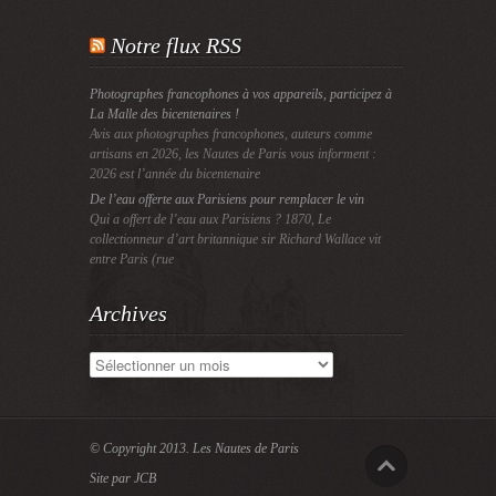
Notre flux RSS
Photographes francophones à vos appareils, participez à
La Malle des bicentenaires !
Avis aux photographes francophones, auteurs comme
artisans en 2026, les Nautes de Paris vous informent :
2026 est l’année du bicentenaire
De l’eau offerte aux Parisiens pour remplacer le vin
Qui a offert de l’eau aux Parisiens ? 1870, Le
collectionneur d’art britannique sir Richard Wallace vit
entre Paris (rue
Archives
Archives
© Copyright 2013.
Les Nautes de Paris
Site par JCB