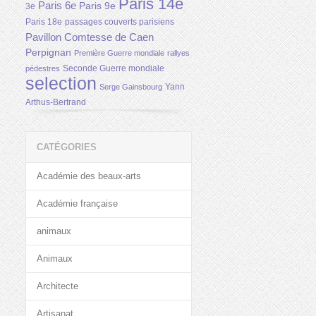
Paris 14e
Paris 6e
Paris 9e
3e
Paris 18e
passages couverts parisiens
Pavillon Comtesse de Caen
Perpignan
Première Guerre mondiale
rallyes
Seconde Guerre mondiale
pédestres
selection
Yann
Serge Gainsbourg
Arthus-Bertrand
CATÉGORIES
Académie des beaux-arts
Académie française
animaux
Animaux
Architecte
Artisanat