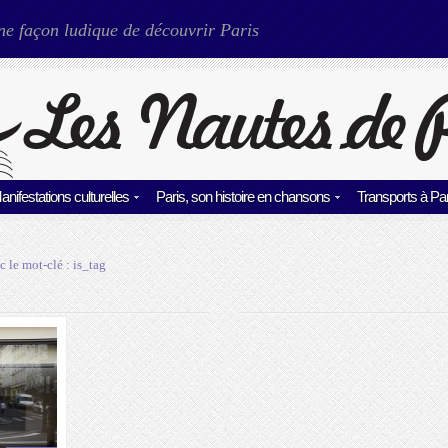
ne façon ludique de découvrir Paris
anifestations culturelles
Paris, son histoire en chansons
Transports à Par
c le mot-clé :
is_tag