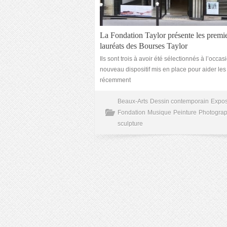
La Fondation Taylor présente les premi
lauréats des Bourses Taylor
Ils sont trois à avoir été sélectionnés à l’occas
nouveau dispositif mis en place pour aider les
récemment
Beaux-Arts
Dessin contemporain
Expos
Fondation
Musique
Peinture
Photograp
sculpture