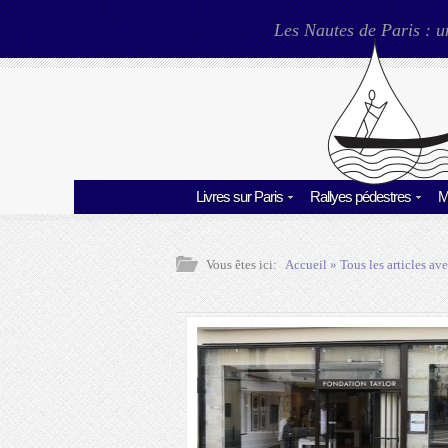
Les Nautes de Paris : u
Livres sur Paris
Rallyes pédestres
M
Vous êtes ici:
Accueil
» Tous les articles ave