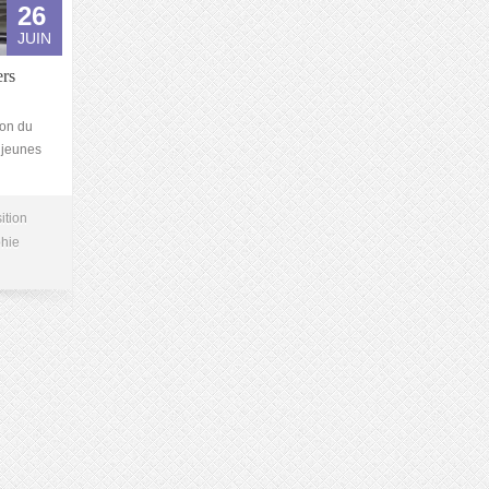
26
JUIN
ers
ion du
 jeunes
ition
hie