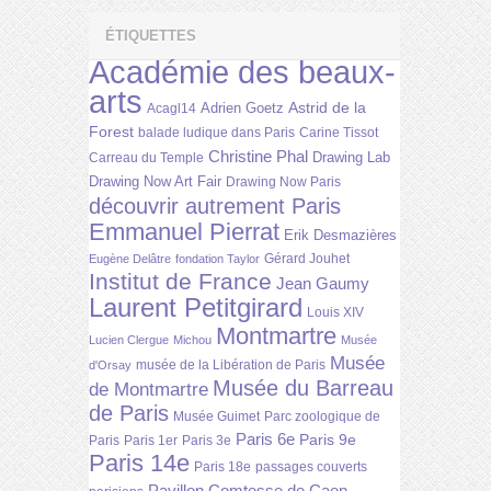
ÉTIQUETTES
Académie des beaux-
arts
Astrid de la
Adrien Goetz
Acagl14
Forest
balade ludique dans Paris
Carine Tissot
Christine Phal
Drawing Lab
Carreau du Temple
Drawing Now Art Fair
Drawing Now Paris
découvrir autrement Paris
Emmanuel Pierrat
Erik Desmazières
Gérard Jouhet
Eugène Delâtre
fondation Taylor
Institut de France
Jean Gaumy
Laurent Petitgirard
Louis XIV
Montmartre
Lucien Clergue
Michou
Musée
Musée
musée de la Libération de Paris
d'Orsay
Musée du Barreau
de Montmartre
de Paris
Musée Guimet
Parc zoologique de
Paris 6e
Paris 9e
Paris
Paris 1er
Paris 3e
Paris 14e
Paris 18e
passages couverts
Pavillon Comtesse de Caen