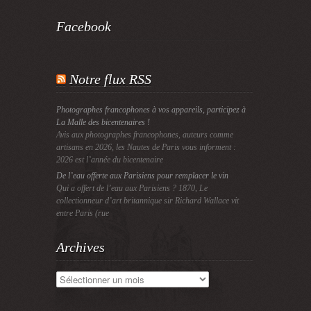
Facebook
Notre flux RSS
Photographes francophones à vos appareils, participez à
La Malle des bicentenaires !
Avis aux photographes francophones, auteurs comme
artisans en 2026, les Nautes de Paris vous informent :
2026 est l’année du bicentenaire
De l’eau offerte aux Parisiens pour remplacer le vin
Qui a offert de l’eau aux Parisiens ? 1870, Le
collectionneur d’art britannique sir Richard Wallace vit
entre Paris (rue
Archives
Archives