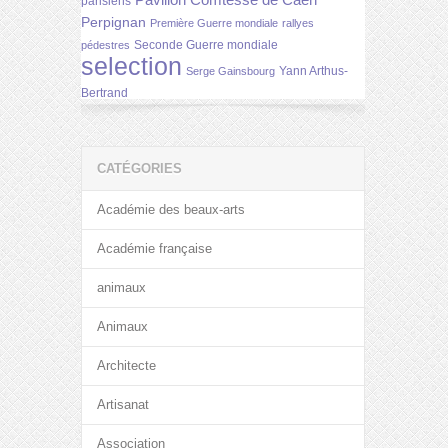
parisiens
Perpignan
Première Guerre mondiale
rallyes
Seconde Guerre mondiale
pédestres
selection
Yann Arthus-
Serge Gainsbourg
Bertrand
CATÉGORIES
Académie des beaux-arts
Académie française
animaux
Animaux
Architecte
Artisanat
Association