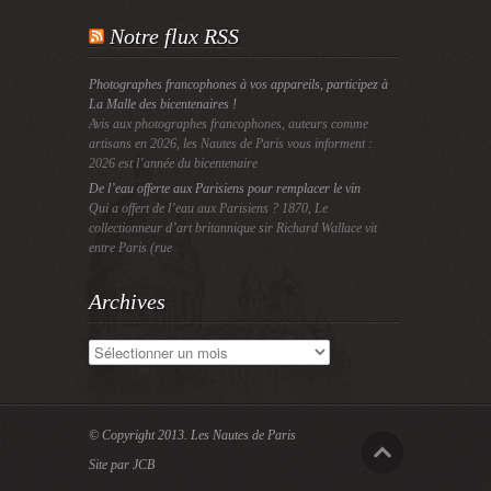
Notre flux RSS
Photographes francophones à vos appareils, participez à
La Malle des bicentenaires !
Avis aux photographes francophones, auteurs comme
artisans en 2026, les Nautes de Paris vous informent :
2026 est l’année du bicentenaire
De l’eau offerte aux Parisiens pour remplacer le vin
Qui a offert de l’eau aux Parisiens ? 1870, Le
collectionneur d’art britannique sir Richard Wallace vit
entre Paris (rue
Archives
Archives
© Copyright 2013.
Les Nautes de Paris
Site par JCB