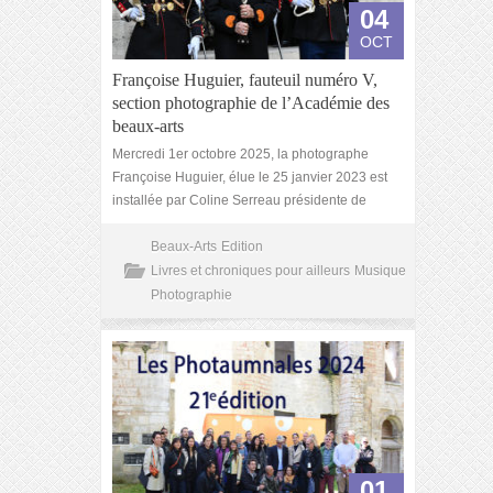
04
OCT
Françoise Huguier, fauteuil numéro V,
section photographie de l’Académie des
beaux-arts
Mercredi 1er octobre 2025, la photographe
Françoise Huguier, élue le 25 janvier 2023 est
installée par Coline Serreau présidente de
Beaux-Arts
Edition
Livres et chroniques pour ailleurs
Musique
Photographie
01