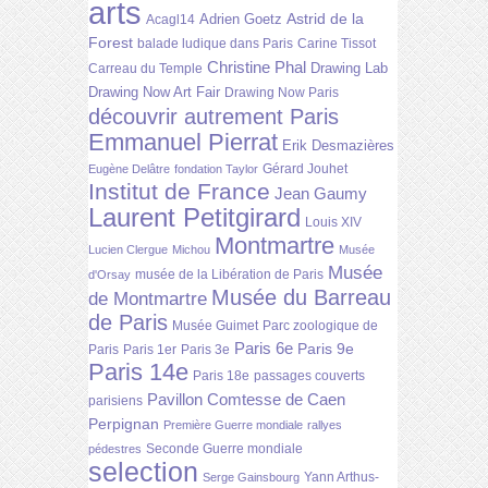
arts
Astrid de la
Adrien Goetz
Acagl14
Forest
balade ludique dans Paris
Carine Tissot
Christine Phal
Drawing Lab
Carreau du Temple
Drawing Now Art Fair
Drawing Now Paris
découvrir autrement Paris
Emmanuel Pierrat
Erik Desmazières
Gérard Jouhet
Eugène Delâtre
fondation Taylor
Institut de France
Jean Gaumy
Laurent Petitgirard
Louis XIV
Montmartre
Lucien Clergue
Michou
Musée
Musée
musée de la Libération de Paris
d'Orsay
Musée du Barreau
de Montmartre
de Paris
Musée Guimet
Parc zoologique de
Paris 6e
Paris 9e
Paris
Paris 1er
Paris 3e
Paris 14e
Paris 18e
passages couverts
Pavillon Comtesse de Caen
parisiens
Perpignan
Première Guerre mondiale
rallyes
Seconde Guerre mondiale
pédestres
selection
Yann Arthus-
Serge Gainsbourg