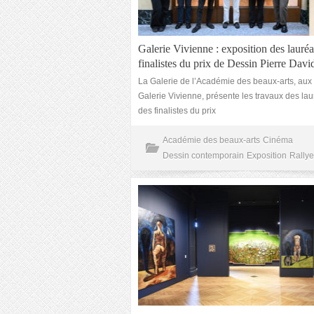
Galerie Vivienne : exposition des lauréa
finalistes du prix de Dessin Pierre Davi
La Galerie de l’Académie des beaux-arts, aux
Galerie Vivienne, présente les travaux des lau
des finalistes du prix
Académie des beaux-arts
Cinéma
Dessin contemporain
Exposition
Rallye