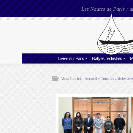
Les Nautes de Paris : u
Livres sur Paris
Rallyes pédestres
M
Vous êtes ici:
Accueil
» Tous les articles ave