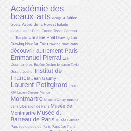
Académie des
beaux-arts
Adrien
Acagl14
Astrid de la Forest
Goetz
balade
ludique dans Paris
Carine Tissot
Carreau
Christine Phal
Drawing Lab
du Temple
Drawing Now Art Fair
Drawing Now Paris
découvrir autrement Paris
Emmanuel Pierrat
Erik
Desmazières
Eugène Delâtre
fondation Taylor
Institut de
Gérard Jouhet
France
Jean Gaumy
Laurent Petitgirard
Louis
XIV
Lucien Clergue
Michou
Montmartre
musée
Musée d'Orsay
Musée de
de la Libération de Paris
Musée du
Montmartre
Barreau de Paris
Musée Guimet
Parc zoologique de Paris
Paris 1er
Paris