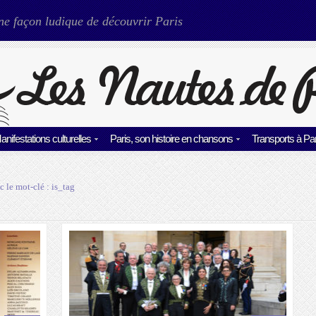
ne façon ludique de découvrir Paris
anifestations culturelles
Paris, son histoire en chansons
Transports à Par
c le mot-clé :
is_tag