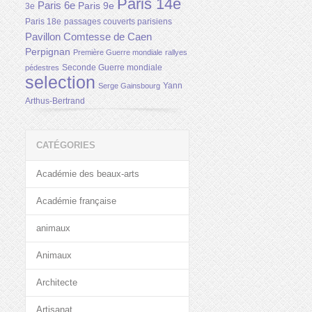
Paris 14e
Paris 6e
Paris 9e
3e
Paris 18e
passages couverts parisiens
Pavillon Comtesse de Caen
Perpignan
Première Guerre mondiale
rallyes
Seconde Guerre mondiale
pédestres
selection
Yann
Serge Gainsbourg
Arthus-Bertrand
CATÉGORIES
Académie des beaux-arts
Académie française
animaux
Animaux
Architecte
Artisanat