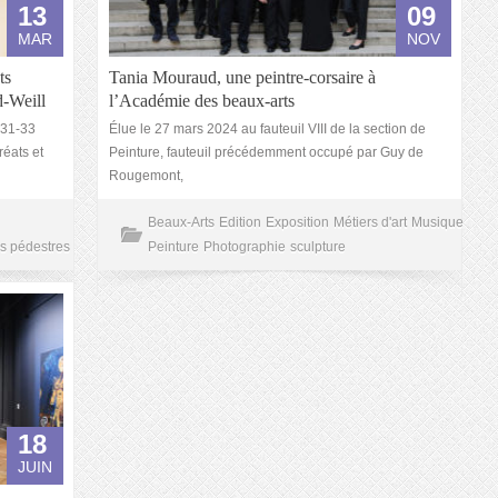
13
09
MAR
NOV
ts
Tania Mouraud, une peintre-corsaire à
d-Weill
l’Académie des beaux-arts
 31-33
Élue le 27 mars 2024 au fauteuil VIII de la section de
réats et
Peinture, fauteuil précédemment occupé par Guy de
Rougemont,
Beaux-Arts
Edition
Exposition
Métiers d'art
Musique
s pédestres
Peinture
Photographie
sculpture
18
JUIN