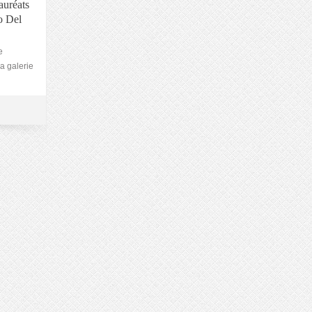
auréats
o Del
e
a galerie